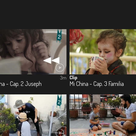
Clip
3m
na - Cap. 2 Juseph
Mi China - Cap. 3 Familia