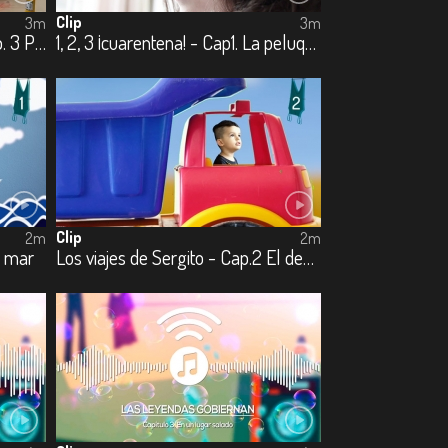
Clip
3m
3m
La cuarentena de Adrián - Cap. 3 Pinto, corto, pego
1, 2, 3 ¡cuarentena! - Cap1. La peluquería
Clip
2m
2m
l mar
Los viajes de Sergito - Cap.2 El desierto