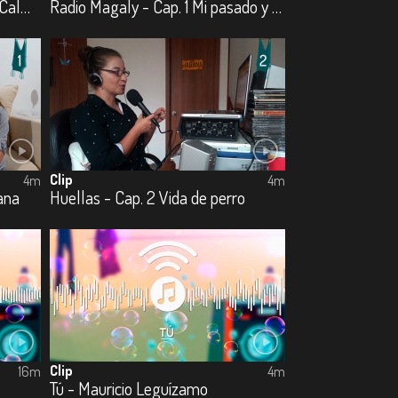
La edad de las flores - Cap. 3 Calma
Radio Magaly - Cap. 1 Mi pasado y tu presente
Clip
4m
4m
tana
Huellas - Cap. 2 Vida de perro
Clip
16m
4m
Tú - Mauricio Leguízamo