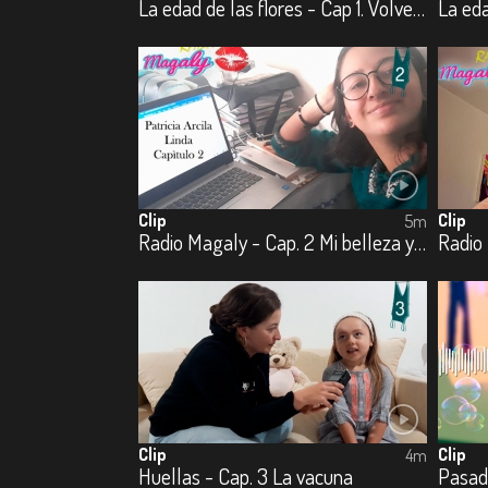
La edad de las flores - Cap 1. Volver a creer
Clip
Clip
5m
Radio Magaly - Cap. 2 Mi belleza y tu belleza
Clip
Clip
4m
Huellas - Cap. 3 La vacuna
Pasad