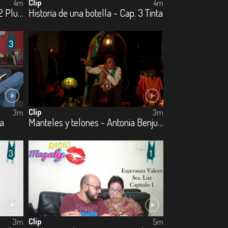
Clip
4m
4m
Historia de una botella - Cap. 2 Pluma
Historia de una botella - Cap. 3 Tinta
Clip
3m
3m
da
Manteles y telones - Antonia Benjumea – Carlos Ernesto Benjumea
Clip
3m
5m