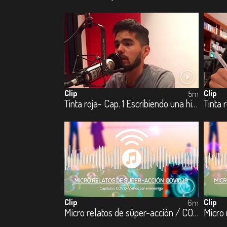
Clip
Clip
5m
Tinta roja- Cap. 1 Escribiendo una historia
Tinta 
Clip
Clip
6m
Micro relatos de súper-acción / COVID – 19 - Cap 1. Covid-viendo con el enemigo