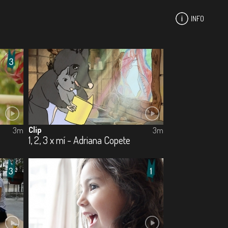
INFO
Clip
3m
3m
1, 2, 3 x mí - Adriana Copete