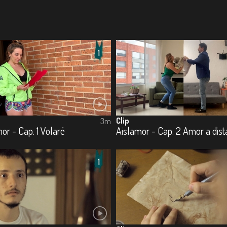
Clip
3m
or - Cap. 1 Volaré
Aislamor - Cap. 2 Amor a dist