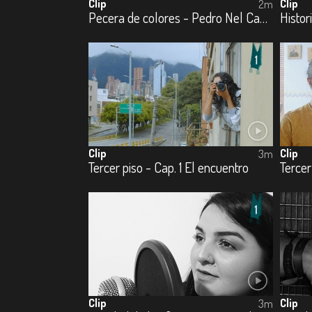
Clip
Clip
2m
Pecera de colores - Pedro Nel Cabrera
Clip
Clip
3m
Tercer piso - Cap. 1 El encuentro
Tercer
Clip
Clip
3m