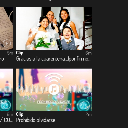
Clip
5m
6m
ro
Gracias a la cuarentena…¡por fin nos casamos!
Clip
6m
2m
Micro relatos de súper-acción / COVID – 19 - Cap. 3 Collagevoz documental
Prohibido olvidarse