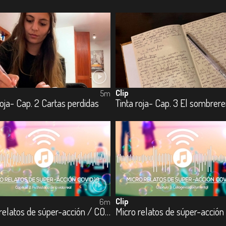
Clip
5m
roja- Cap. 2 Cartas perdidas
Tinta roja- Cap. 3 El sombrere
Clip
6m
Micro relatos de súper-acción / COVID – 19 - Cap. 2 Ficthistoria de la vida real