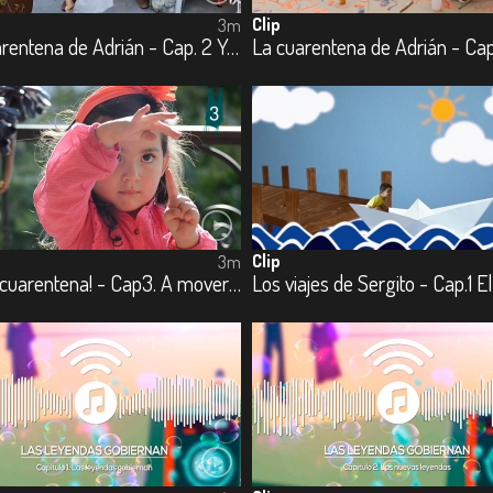
Clip
3m
La cuarentena de Adrián - Cap. 2 Yo quiero ser
Clip
3m
1, 2, 3 ¡cuarentena! - Cap3. A mover el esqueleto
Los viajes de Sergito - Cap.1 E