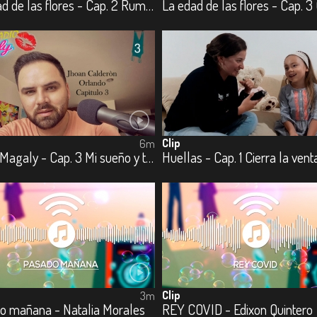
La edad de las flores - Cap. 2 Rumbo
Clip
6m
Radio Magaly - Cap. 3 Mi sueño y tu pasión
Huellas - Cap. 1 Cierra la ven
Clip
3m
o mañana - Natalia Morales
REY COVID - Edixon Quintero