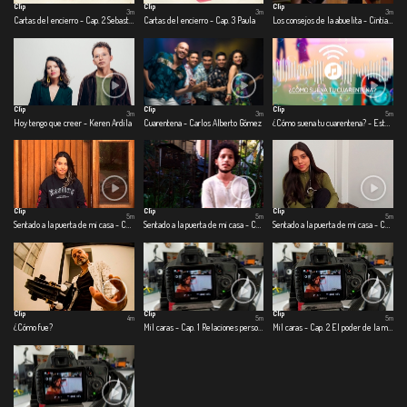
Clip
Clip
Clip
3m
3m
3m
Cartas del encierro - Cap. 2 Sebastián
Cartas del encierro - Cap. 3 Paula
Los consejos de la abuelita - Cintia Catalina Lovo
Clip
Clip
Clip
3m
3m
5m
Hoy tengo que creer - Keren Ardila
Cuarentena - Carlos Alberto Gómez
¿Cómo suena tu cuarentena? - Estefanía Toro - Sebastián Vargas
Clip
Clip
Clip
5m
5m
5m
Sentado a la puerta de mi casa - Cap.1 Cosas que eran
Sentado a la puerta de mi casa - Cap. 2 Cosas que son
Sentado a la puerta de mi casa - Cap. 3 Cosas que podrían o no ser
Clip
Clip
Clip
4m
5m
5m
¿Cómo fue?
Mil caras - Cap. 1 Relaciones personales
Mil caras - Cap. 2 El poder de la música en tiempos de coronavirus