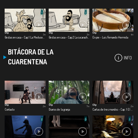
Clip
Clip
Clip
3m
3m
4m
Gestas en casa - Cap.1 La Meducebolla
Gestas en casa - Cap.2 La cucaracha dragón
En pie - Luis Fernando Hermida
BITÁCORA DE LA
INFO
CUARENTENA
Clip
Clip
Clip
2m
7m
2m
Contacto
Diarios de la granja
Cartas de tres mundos - Cap. 1 El mundo afuera