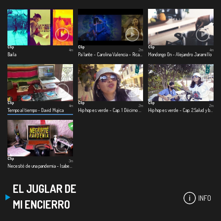
Clip
Clip
Clip
4m
2m
4m
Baila
Pa´lante - Carolina Valencia – Ricardo Ramírez – Beto Briceño
Mondongo On - Alejandro Jaramillo
Clip
Clip
Clip
4m
2m
2m
Tempo al tiempo - David Mujica
Hip hop es verde - Cap. 1 Décimo elemento
Hip hop es verde - Cap. 2 Salud y bienestar
Clip
3m
Necesité de una pandemia - Isabela González
EL JUGLAR DE
INFO
MI ENCIERRO