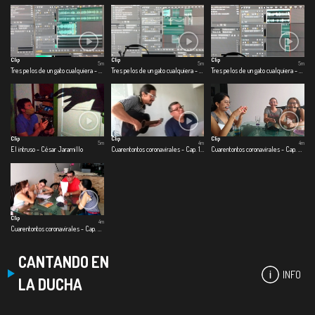
Clip
Clip
Clip
5m
5m
5m
Tres pelos de un gato cualquiera - Primer pelo: Jimmy
Tres pelos de un gato cualquiera - Segundo pelo: colgado del techo
Tres pelos de un gato cualquiera - Tercer pelo: split de baño
Clip
Clip
Clip
5m
4m
4m
El intruso - César Jaramillo
Cuarentontos coronavirales - Cap. 1 Primeras emociones
Cuarentontos coronavirales - Cap. 2 Se nos corrió el shampoo
Clip
4m
Cuarentontos coronavirales - Cap. 3 Familia es familia
CANTANDO EN
INFO
LA DUCHA