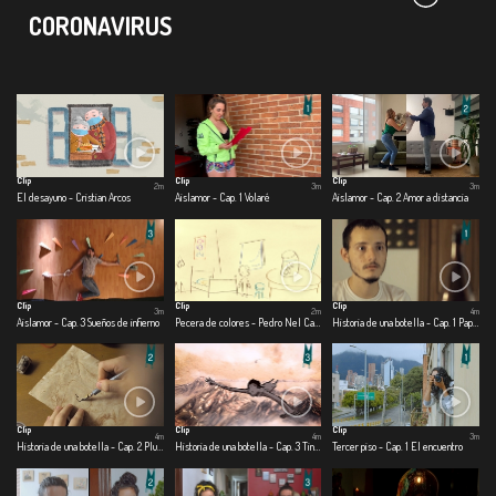
CORONAVIRUS
Clip
Clip
Clip
2m
3m
3m
El desayuno - Cristian Arcos
Aislamor - Cap. 1 Volaré
Aislamor - Cap. 2 Amor a distancia
Clip
Clip
Clip
3m
2m
4m
Aislamor - Cap. 3 Sueños de infierno
Pecera de colores - Pedro Nel Cabrera
Historia de una botella - Cap. 1 Papel
Clip
Clip
Clip
4m
4m
3m
Historia de una botella - Cap. 2 Pluma
Historia de una botella - Cap. 3 Tinta
Tercer piso - Cap. 1 El encuentro