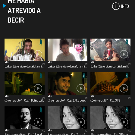
ME HABÍA
INFO
ATREVIDO A
DECIR
Clip
Clip
Clip
2m
2m
2m
Bunker 202: encierro tamaño familiar - Cap. 1 Día 1
Bunker 202: encierro tamaño familiar - Cap. 2 Día 60
Bunker 202: encierro tamaño familiar - Cap. 3 Día 120
Clip
Clip
Clip
2m
2m
2m
¿Quién eres tú? - Cap. 1 Define baile
¿Quién eres tú? - Cap. 2 Algo de perspectiva
¿Quién eres tú? - Cap. 3 F2
Clip
Clip
Clip
5m
5m
5m
Electrodomestizos - Cap. 1 La radio me salvo la hijuepuerca vida
Electrodomestizos - Cap. 2 La cafetera del amor
Electrodomestizos - Cap. 3 Pan tostado para toda la cuerentena