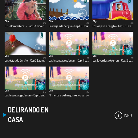
Clip
Clip
Clip
3m
2m
2m
1, 2, 3 ¡cuarentena! - Cap3. A mover el esqueleto
Los viajes de Sergito - Cap.1 El mar
Los viajes de Sergito - Cap.2 El desierto
Clip
Clip
Clip
2m
4m
4m
Los viajes de Sergito - Cap.3 Las montañas
Las leyendas gobiernan - Cap. 1 Las leyendas gobiernan
Las leyendas gobiernan - Cap. 2 Las nuevas leyendas
Clip
Clip
4m
3m
Las leyendas gobiernan - Cap. 3 En un lugar salado
Mi mente es el mejor juego que hay
DELIRANDO EN
INFO
CASA