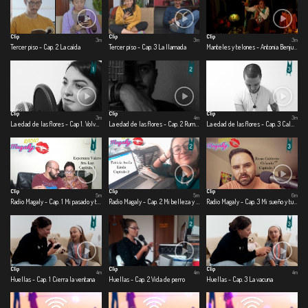
Clip
Clip
Clip
3m
3m
3m
Tercer piso - Cap. 2 La caída
Tercer piso - Cap. 3 La llamada
Manteles y telones - Antonia Benjumea – Carlos Ernesto Benjumea
Clip
Clip
Clip
3m
4m
3m
La edad de las flores - Cap 1. Volver a creer
La edad de las flores - Cap. 2 Rumbo
La edad de las flores - Cap. 3 Calma
Clip
Clip
Clip
5m
5m
6m
Radio Magaly - Cap. 1 Mi pasado y tu presente
Radio Magaly - Cap. 2 Mi belleza y tu belleza
Radio Magaly - Cap. 3 Mi sueño y tu pasión
Clip
Clip
Clip
4m
4m
4m
Huellas - Cap. 1 Cierra la ventana
Huellas - Cap. 2 Vida de perro
Huellas - Cap. 3 La vacuna