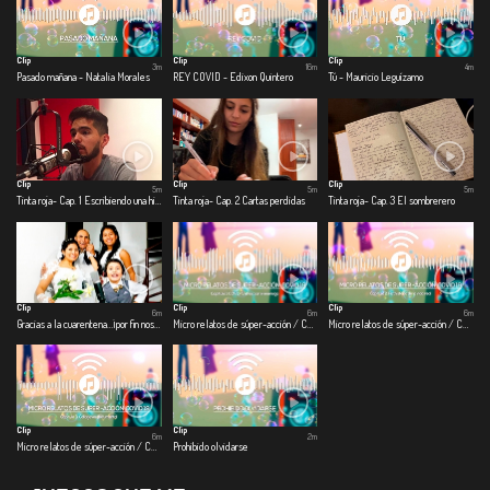
Clip
Clip
Clip
3m
16m
4m
Pasado mañana - Natalia Morales
REY COVID - Edixon Quintero
Tú - Mauricio Leguízamo
Clip
Clip
Clip
5m
5m
5m
Tinta roja- Cap. 1 Escribiendo una historia
Tinta roja- Cap. 2 Cartas perdidas
Tinta roja- Cap. 3 El sombrerero
Clip
Clip
Clip
6m
6m
6m
Gracias a la cuarentena…¡por fin nos casamos!
Micro relatos de súper-acción / COVID – 19 - Cap 1. Covid-viendo con el enemigo
Micro relatos de súper-acción / COVID – 19 - Cap. 2 Ficthistoria de la vida real
Clip
Clip
6m
2m
Micro relatos de súper-acción / COVID – 19 - Cap. 3 Collagevoz documental
Prohibido olvidarse