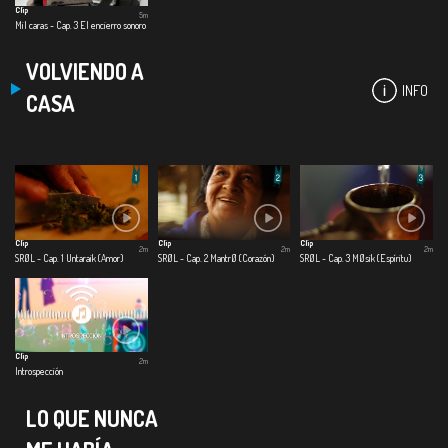
Clip
5m
Mil caras - Cap. 3 El encierro sonoro
VOLVIENDO A
INFO
CASA
Clip
Clip
Clip
2m
2m
2m
SRØL - Cap. 1 Untaraik (Amor)
SRØL - Cap. 2 MantrØ (Corazón)
SRØL - Cap. 3 MØsik (Espíritu)
Clip
2m
Introspección
LO QUE NUNCA