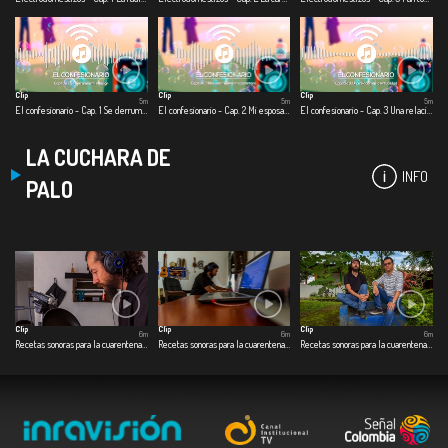
Clip
Clip
Clip
5m
5m
5m
El confesionario - Cap. 1 Se derrumba mi relación
El confesionario - Cap. 2 Mi esposa muere en cuarentena
El confesionario - Cap. 3 Una relación en la virtualidad
LA CUCHARA DE
INFO
PALO
Clip
Clip
Clip
6m
6m
6m
Recetas sonoras para la cuarentena - Cap. 1 Café especial
Recetas sonoras para la cuarentena - Cap. 2 Dulce de ahuyama
Recetas sonoras para la cuarentena - Cap. 3 Pescado a la guadua