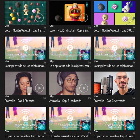
Clip
Clip
Clip
3m
3m
3m
Loco – Moción Vegetal - Cap. 1 El día que la ciudad se quedó quieta
Loco – Moción Vegetal - Cap. 2 En la olla
Loco – Moción Vegetal - Cap. 3 Operación: escarabajo volador
Clip
Clip
Clip
3m
3m
3m
La singular vida de los objetos inanimados - Cap. 1 Alcancía
La singular vida de los objetos inanimados - Cap. 2 Licuadora
La singular vida de los objetos inanimados - Cap. 3 Jabón
Clip
Clip
Clip
5m
5m
5m
Anomalía - Cap. 1 Afección
Anomalía - Cap. 2 Incubación
Anomalía - Cap. 3 Activación
Clip
Clip
Clip
4m
4m
4m
El parche surrealista - Cap. 1 Abdomen de alfajor
El parche surrealista - Cap. 2 Síndrome de cuarentena
El parche surrealista - Cap. 3 Conspiranoicos