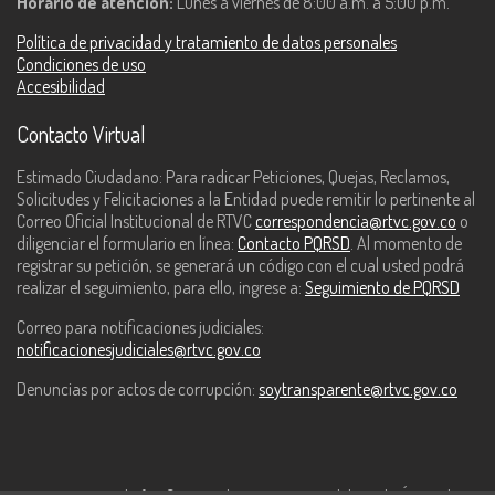
Horario de atención:
Lunes a viernes de 8:00 a.m. a 5:00 p.m.
Política de privacidad y tratamiento de datos personales
Condiciones de uso
Accesibilidad
Contacto Virtual
Estimado Ciudadano: Para radicar Peticiones, Quejas, Reclamos,
Solicitudes y Felicitaciones a la Entidad puede remitir lo pertinente al
Correo Oficial Institucional de RTVC
correspondencia@rtvc.gov.co
o
diligenciar el formulario en línea:
Contacto PQRSD
. Al momento de
registrar su petición, se generará un código con el cual usted podrá
realizar el seguimiento, para ello, ingrese a:
Seguimiento de PQRSD
Correo para notificaciones judiciales:
notificacionesjudiciales@rtvc.gov.co
Denuncias por actos de corrupción:
soytransparente@rtvc.gov.co