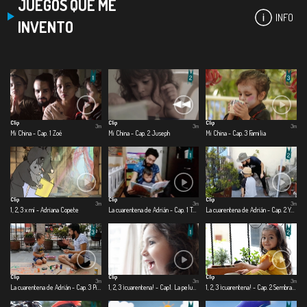
JUEGOS QUE ME
INFO
INVENTO
Clip
Clip
Clip
3m
3m
3m
Mi China - Cap. 1 Zoé
Mi China - Cap. 2 Juseph
Mi China - Cap. 3 Familia
Clip
Clip
Clip
3m
3m
3m
1, 2, 3 x mí - Adriana Copete
La cuarentena de Adrián - Cap. 1 Te cuido, me cuido
La cuarentena de Adrián - Cap. 2 Yo quiero ser
Clip
Clip
Clip
3m
3m
3m
La cuarentena de Adrián - Cap. 3 Pinto, corto, pego
1, 2, 3 ¡cuarentena! - Cap1. La peluquería
1, 2, 3 ¡cuarentena! - Cap. 2 Sembrando con papá