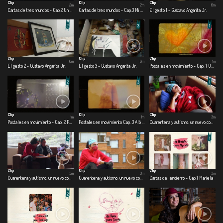
Clip
Clip
Clip
2m
2m
6m
Cartas de tres mundos - Cap.2 Un mundo cercano
Cartas de tres mundos - Cap.3 Mi mundo adentro
El gesto 1 - Gustavo Angarita Jr.
Clip
Clip
Clip
6m
6m
1m
El gesto 2 - Gustavo Angarita Jr.
El gesto 3 - Gustavo Angarita Jr.
Postales en movimiento - Cap. 1 Que los cumplas feliz
Clip
Clip
Clip
1m
1m
3m
Postales en movimiento - Cap. 2 Pensamientos en el aire
Postales en movimiento Cap. 3 Aló buen día
Cuarentena y autismo: un nuevo comienzo - Cap.1 Una nueva realidad
Clip
Clip
Clip
3m
3m
3m
Cuarentena y autismo: un nuevo comienzo - Cap. 2 Me divierto en casa
Cuarentena y autismo: un nuevo comienzo - Cap. 3 Salgo o me asfixio
Cartas del encierro - Cap.1 Mariela