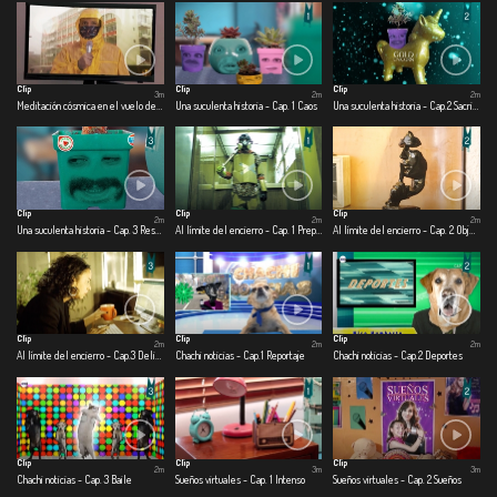
Clip
Clip
Clip
3m
2m
2m
Meditación cósmica en el vuelo de una mosca.
Una suculenta historia - Cap. 1 Caos
Una suculenta historia - Cap.2 Sacrificio
Clip
Clip
Clip
2m
2m
2m
Una suculenta historia - Cap. 3 Rescate
Al límite del encierro - Cap. 1 Preparado para la guerra
Al límite del encierro - Cap. 2 Objetofilia en cuarentena
Clip
Clip
Clip
2m
2m
2m
Al límite del encierro - Cap.3 Delirando en casa
Chachi noticias - Cap.1 Reportaje
Chachi noticias - Cap.2 Deportes
Clip
Clip
Clip
2m
3m
3m
Chachi noticias - Cap. 3 Baile
Sueños virtuales - Cap. 1 Intenso
Sueños virtuales - Cap. 2 Sueños