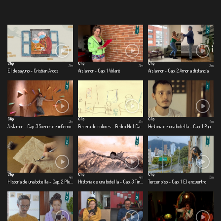
Clip
Clip
Clip
2m
3m
3m
El desayuno - Cristian Arcos
Aislamor - Cap. 1 Volaré
Aislamor - Cap. 2 Amor a distancia
Clip
Clip
Clip
3m
2m
4m
Aislamor - Cap. 3 Sueños de infierno
Pecera de colores - Pedro Nel Cabrera
Historia de una botella - Cap. 1 Papel
Clip
Clip
Clip
4m
4m
3m
Historia de una botella - Cap. 2 Pluma
Historia de una botella - Cap. 3 Tinta
Tercer piso - Cap. 1 El encuentro