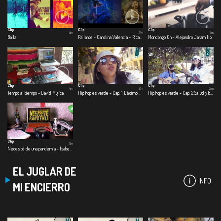
Clip
Clip
Clip
4m
2m
4m
Baila
Pa´lante - Carolina Valencia – Ricardo Ramírez – Beto Briceño
Mondongo On - Alejandro Jaramillo
Clip
Clip
Clip
4m
2m
2m
Tempo al tiempo - David Mujica
Hip hop es verde - Cap. 1 Décimo elemento
Hip hop es verde - Cap. 2 Salud y bienestar
Clip
3m
Necesité de una pandemia - Isabela González
EL JUGLAR DE
INFO
MI ENCIERRO