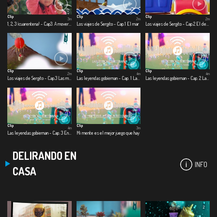
Clip
Clip
Clip
3m
2m
2m
1, 2, 3 ¡cuarentena! - Cap3. A mover el esqueleto
Los viajes de Sergito - Cap.1 El mar
Los viajes de Sergito - Cap.2 El desierto
Clip
Clip
Clip
2m
4m
4m
Los viajes de Sergito - Cap.3 Las montañas
Las leyendas gobiernan - Cap. 1 Las leyendas gobiernan
Las leyendas gobiernan - Cap. 2 Las nuevas leyendas
Clip
Clip
4m
3m
Las leyendas gobiernan - Cap. 3 En un lugar salado
Mi mente es el mejor juego que hay
DELIRANDO EN
INFO
CASA