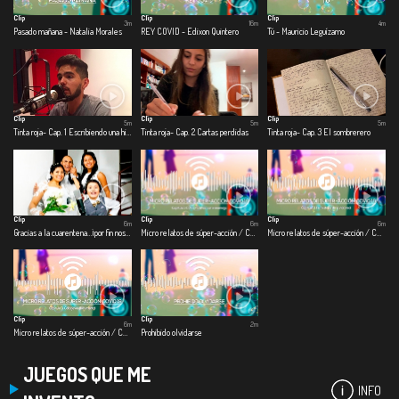
Clip
Clip
Clip
3m
16m
4m
Pasado mañana - Natalia Morales
REY COVID - Edixon Quintero
Tú - Mauricio Leguízamo
Clip
Clip
Clip
5m
5m
5m
Tinta roja- Cap. 1 Escribiendo una historia
Tinta roja- Cap. 2 Cartas perdidas
Tinta roja- Cap. 3 El sombrerero
Clip
Clip
Clip
6m
6m
6m
Gracias a la cuarentena…¡por fin nos casamos!
Micro relatos de súper-acción / COVID – 19 - Cap 1. Covid-viendo con el enemigo
Micro relatos de súper-acción / COVID – 19 - Cap. 2 Ficthistoria de la vida real
Clip
Clip
6m
2m
Micro relatos de súper-acción / COVID – 19 - Cap. 3 Collagevoz documental
Prohibido olvidarse
JUEGOS QUE ME
INFO