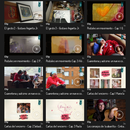
Clip
Clip
Clip
6m
6m
1m
El gesto 2 - Gustavo Angarita Jr.
El gesto 3 - Gustavo Angarita Jr.
Postales en movimiento - Cap. 1 Que los cumplas feliz
Clip
Clip
Clip
1m
1m
3m
Postales en movimiento - Cap. 2 Pensamientos en el aire
Postales en movimiento Cap. 3 Aló buen día
Cuarentena y autismo: un nuevo comienzo - Cap.1 Una nueva realidad
Clip
Clip
Clip
3m
3m
3m
Cuarentena y autismo: un nuevo comienzo - Cap. 2 Me divierto en casa
Cuarentena y autismo: un nuevo comienzo - Cap. 3 Salgo o me asfixio
Cartas del encierro - Cap.1 Mariela
Clip
Clip
Clip
3m
3m
3m
Cartas del encierro - Cap. 2 Sebastián
Cartas del encierro - Cap. 3 Paula
Los consejos de la abuelita - Cintia Catalina Lovo