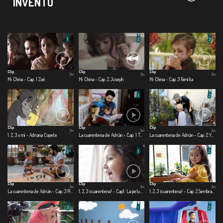
INVENTO
Clip
Clip
Clip
3m
3m
3m
Mi China - Cap. 1 Zoé
Mi China - Cap. 2 Juseph
Mi China - Cap. 3 Familia
Clip
Clip
Clip
3m
3m
3m
1, 2, 3 x mí - Adriana Copete
La cuarentena de Adrián - Cap. 1 Te cuido, me cuido
La cuarentena de Adrián - Cap. 2 Yo quiero ser
Clip
Clip
Clip
3m
3m
3m
La cuarentena de Adrián - Cap. 3 Pinto, corto, pego
1, 2, 3 ¡cuarentena! - Cap1. La peluquería
1, 2, 3 ¡cuarentena! - Cap. 2 Sembrando con papá