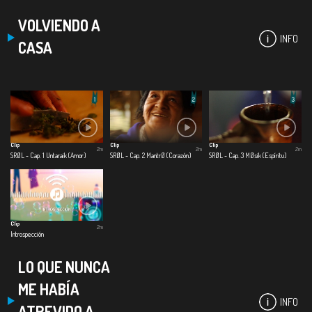
VOLVIENDO A
INFO
CASA
Clip
Clip
Clip
2m
2m
2m
SRØL - Cap. 1 Untaraik (Amor)
SRØL - Cap. 2 MantrØ (Corazón)
SRØL - Cap. 3 MØsik (Espíritu)
Clip
2m
Introspección
LO QUE NUNCA
ME HABÍA
INFO
ATREVIDO A