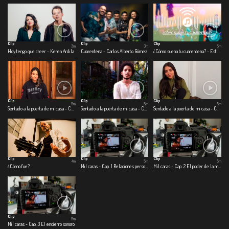
Clip
Clip
Clip
3m
3m
5m
Hoy tengo que creer - Keren Ardila
Cuarentena - Carlos Alberto Gómez
¿Cómo suena tu cuarentena? - Estefanía Toro - Sebastián Vargas
Clip
Clip
Clip
5m
5m
5m
Sentado a la puerta de mi casa - Cap.1 Cosas que eran
Sentado a la puerta de mi casa - Cap. 2 Cosas que son
Sentado a la puerta de mi casa - Cap. 3 Cosas que podrían o no ser
Clip
Clip
Clip
4m
5m
5m
¿Cómo fue?
Mil caras - Cap. 1 Relaciones personales
Mil caras - Cap. 2 El poder de la música en tiempos de coronavirus
Clip
5m
Mil caras - Cap. 3 El encierro sonoro