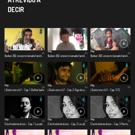
DECIR
Clip
Clip
Clip
2m
2m
2m
Bunker 202: encierro tamaño familiar - Cap. 1 Día 1
Bunker 202: encierro tamaño familiar - Cap. 2 Día 60
Bunker 202: encierro tamaño familiar - Cap. 3 Día 120
Clip
Clip
Clip
2m
2m
2m
¿Quién eres tú? - Cap. 1 Define baile
¿Quién eres tú? - Cap. 2 Algo de perspectiva
¿Quién eres tú? - Cap. 3 F2
Clip
Clip
Clip
5m
5m
5m
Electrodomestizos - Cap. 1 La radio me salvo la hijuepuerca vida
Electrodomestizos - Cap. 2 La cafetera del amor
Electrodomestizos - Cap. 3 Pan tostado para toda la cuerentena