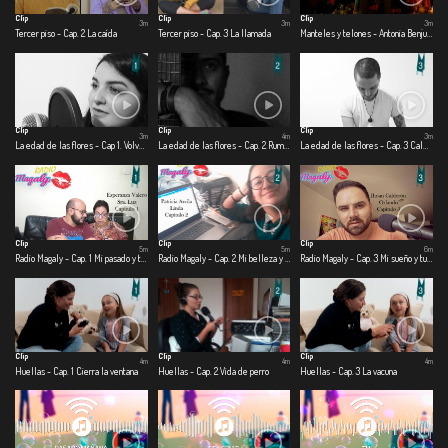
Clip
Clip
Clip
3m
3m
3m
Tercer piso - Cap. 2 La caída
Tercer piso - Cap. 3 La llamada
Manteles y telones - Antonia Benjumea – Carlos Ernesto Benjumea
Clip
Clip
Clip
3m
4m
3m
La edad de las flores - Cap 1. Volver a creer
La edad de las flores - Cap. 2 Rumbo
La edad de las flores - Cap. 3 Calma
Clip
Clip
Clip
5m
5m
6m
Radio Magaly - Cap. 1 Mi pasado y tu presente
Radio Magaly - Cap. 2 Mi belleza y tu belleza
Radio Magaly - Cap. 3 Mi sueño y tu pasión
Clip
Clip
Clip
4m
4m
4m
Huellas - Cap. 1 Cierra la ventana
Huellas - Cap. 2 Vida de perro
Huellas - Cap. 3 La vacuna