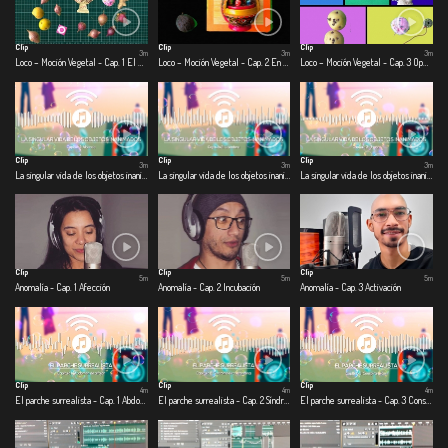
Clip
Clip
Clip
3m
3m
3m
Loco – Moción Vegetal - Cap. 1 El día que la ciudad se quedó quieta
Loco – Moción Vegetal - Cap. 2 En la olla
Loco – Moción Vegetal - Cap. 3 Operación: escarabajo volador
Clip
Clip
Clip
3m
3m
3m
La singular vida de los objetos inanimados - Cap. 1 Alcancía
La singular vida de los objetos inanimados - Cap. 2 Licuadora
La singular vida de los objetos inanimados - Cap. 3 Jabón
Clip
Clip
Clip
5m
5m
5m
Anomalía - Cap. 1 Afección
Anomalía - Cap. 2 Incubación
Anomalía - Cap. 3 Activación
Clip
Clip
Clip
4m
4m
4m
El parche surrealista - Cap. 1 Abdomen de alfajor
El parche surrealista - Cap. 2 Síndrome de cuarentena
El parche surrealista - Cap. 3 Conspiranoicos