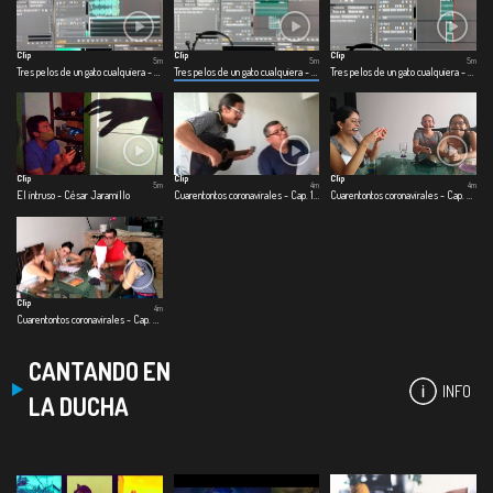
Clip
Clip
Clip
5m
5m
5m
Tres pelos de un gato cualquiera - Primer pelo: Jimmy
Tres pelos de un gato cualquiera - Segundo pelo: colgado del techo
Tres pelos de un gato cualquiera - Tercer pelo: split de baño
Clip
Clip
Clip
5m
4m
4m
El intruso - César Jaramillo
Cuarentontos coronavirales - Cap. 1 Primeras emociones
Cuarentontos coronavirales - Cap. 2 Se nos corrió el shampoo
Clip
4m
Cuarentontos coronavirales - Cap. 3 Familia es familia
CANTANDO EN
INFO
LA DUCHA