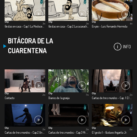
Clip
Clip
Clip
3m
3m
4m
Gestas en casa - Cap.1 La Meducebolla
Gestas en casa - Cap.2 La cucaracha dragón
En pie - Luis Fernando Hermida
BITÁCORA DE LA
INFO
CUARENTENA
Clip
Clip
Clip
2m
7m
2m
Contacto
Diarios de la granja
Cartas de tres mundos - Cap. 1 El mundo afuera
Clip
Clip
Clip
2m
2m
6m
Cartas de tres mundos - Cap.2 Un mundo cercano
Cartas de tres mundos - Cap.3 Mi mundo adentro
El gesto 1 - Gustavo Angarita Jr.