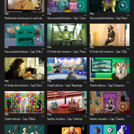
Clip
Clip
Clip
3m
2m
2m
Meditación cósmica en el vuelo de una mosca.
Una suculenta historia - Cap. 1 Caos
Una suculenta historia - Cap.2 Sacrificio
Clip
Clip
Clip
2m
2m
2m
Una suculenta historia - Cap. 3 Rescate
Al límite del encierro - Cap. 1 Preparado para la guerra
Al límite del encierro - Cap. 2 Objetofilia en cuarentena
Clip
Clip
Clip
2m
2m
2m
Al límite del encierro - Cap.3 Delirando en casa
Chachi noticias - Cap.1 Reportaje
Chachi noticias - Cap.2 Deportes
Clip
Clip
Clip
2m
3m
3m
Chachi noticias - Cap. 3 Baile
Sueños virtuales - Cap. 1 Intenso
Sueños virtuales - Cap. 2 Sueños