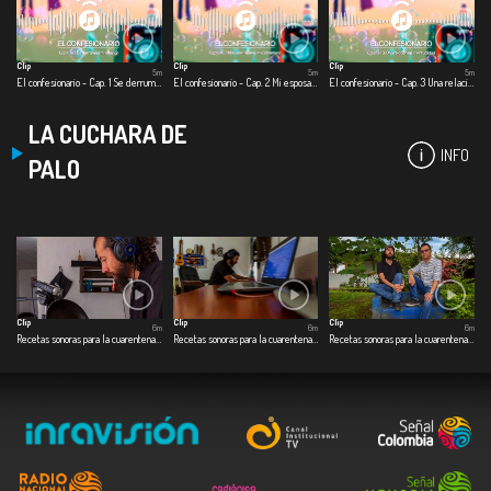
Clip
Clip
Clip
5m
5m
5m
El confesionario - Cap. 1 Se derrumba mi relación
El confesionario - Cap. 2 Mi esposa muere en cuarentena
El confesionario - Cap. 3 Una relación en la virtualidad
LA CUCHARA DE
INFO
PALO
Clip
Clip
Clip
6m
6m
6m
Recetas sonoras para la cuarentena - Cap. 1 Café especial
Recetas sonoras para la cuarentena - Cap. 2 Dulce de ahuyama
Recetas sonoras para la cuarentena - Cap. 3 Pescado a la guadua