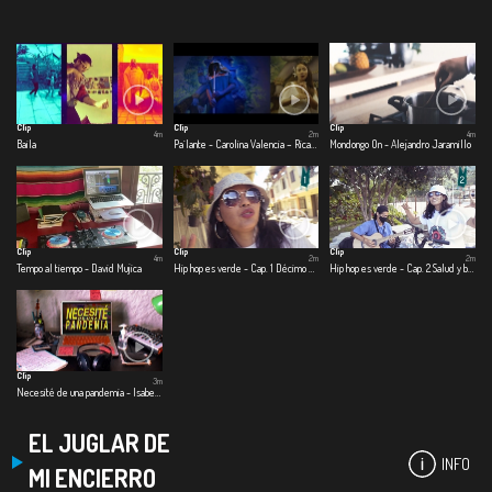
Clip
Clip
Clip
4m
2m
4m
Baila
Pa´lante - Carolina Valencia – Ricardo Ramírez – Beto Briceño
Mondongo On - Alejandro Jaramillo
Clip
Clip
Clip
4m
2m
2m
Tempo al tiempo - David Mujica
Hip hop es verde - Cap. 1 Décimo elemento
Hip hop es verde - Cap. 2 Salud y bienestar
Clip
3m
Necesité de una pandemia - Isabela González
EL JUGLAR DE
INFO
MI ENCIERRO