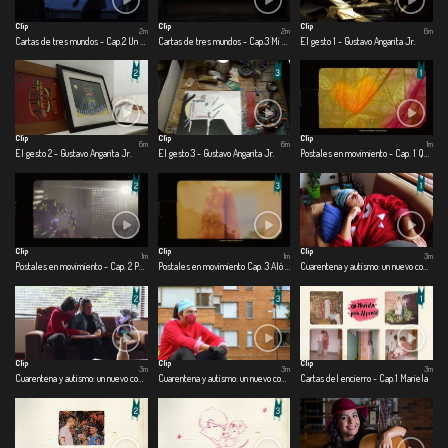
Clip
Clip
Clip
2m
2m
6m
Cartas de tres mundos - Cap.2 Un mundo cercano
Cartas de tres mundos - Cap.3 Mi mundo adentro
El gesto 1 - Gustavo Angarita Jr.
Clip
Clip
Clip
6m
6m
1m
El gesto 2 - Gustavo Angarita Jr.
El gesto 3 - Gustavo Angarita Jr.
Postales en movimiento - Cap. 1 Que los cumplas feliz
Clip
Clip
Clip
1m
1m
3m
Postales en movimiento - Cap. 2 Pensamientos en el aire
Postales en movimiento Cap. 3 Aló buen día
Cuarentena y autismo: un nuevo comienzo - Cap.1 Una nueva realidad
Clip
Clip
Clip
3m
3m
3m
Cuarentena y autismo: un nuevo comienzo - Cap. 2 Me divierto en casa
Cuarentena y autismo: un nuevo comienzo - Cap. 3 Salgo o me asfixio
Cartas del encierro - Cap.1 Mariela