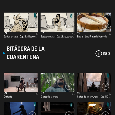
Clip
Clip
Clip
3m
3m
4m
Gestas en casa - Cap.1 La Meducebolla
Gestas en casa - Cap.2 La cucaracha dragón
En pie - Luis Fernando Hermida
BITÁCORA DE LA
INFO
CUARENTENA
Clip
Clip
Clip
2m
7m
2m
Contacto
Diarios de la granja
Cartas de tres mundos - Cap. 1 El mundo afuera