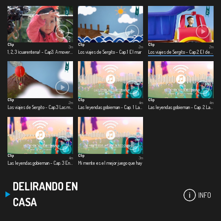
Clip
Clip
Clip
3m
2m
2m
1, 2, 3 ¡cuarentena! - Cap3. A mover el esqueleto
Los viajes de Sergito - Cap.1 El mar
Los viajes de Sergito - Cap.2 El desierto
Clip
Clip
Clip
2m
4m
4m
Los viajes de Sergito - Cap.3 Las montañas
Las leyendas gobiernan - Cap. 1 Las leyendas gobiernan
Las leyendas gobiernan - Cap. 2 Las nuevas leyendas
Clip
Clip
4m
3m
Las leyendas gobiernan - Cap. 3 En un lugar salado
Mi mente es el mejor juego que hay
DELIRANDO EN
INFO
CASA