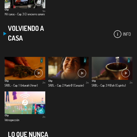
Clip
5m
Mil caras - Cap. 3 El encierro sonoro
VOLVIENDO A
INFO
CASA
Clip
Clip
Clip
2m
2m
2m
SRØL - Cap. 1 Untaraik (Amor)
SRØL - Cap. 2 MantrØ (Corazón)
SRØL - Cap. 3 MØsik (Espíritu)
Clip
2m
Introspección
LO QUE NUNCA