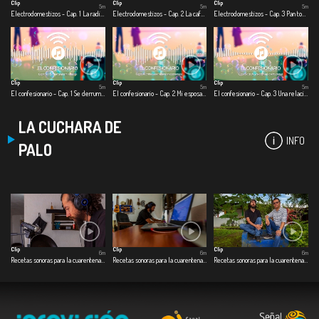
Clip
Clip
Clip
5m
5m
5m
Electrodomestizos - Cap. 1 La radio me salvo la hijuepuerca vida
Electrodomestizos - Cap. 2 La cafetera del amor
Electrodomestizos - Cap. 3 Pan tostado para toda la cuerentena
Clip
Clip
Clip
5m
5m
5m
El confesionario - Cap. 1 Se derrumba mi relación
El confesionario - Cap. 2 Mi esposa muere en cuarentena
El confesionario - Cap. 3 Una relación en la virtualidad
LA CUCHARA DE
INFO
PALO
Clip
Clip
Clip
6m
6m
6m
Recetas sonoras para la cuarentena - Cap. 1 Café especial
Recetas sonoras para la cuarentena - Cap. 2 Dulce de ahuyama
Recetas sonoras para la cuarentena - Cap. 3 Pescado a la guadua