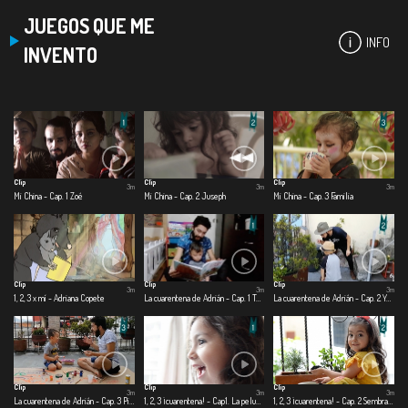
JUEGOS QUE ME
INFO
INVENTO
Clip
Clip
Clip
3m
3m
3m
Mi China - Cap. 1 Zoé
Mi China - Cap. 2 Juseph
Mi China - Cap. 3 Familia
Clip
Clip
Clip
3m
3m
3m
1, 2, 3 x mí - Adriana Copete
La cuarentena de Adrián - Cap. 1 Te cuido, me cuido
La cuarentena de Adrián - Cap. 2 Yo quiero ser
Clip
Clip
Clip
3m
3m
3m
La cuarentena de Adrián - Cap. 3 Pinto, corto, pego
1, 2, 3 ¡cuarentena! - Cap1. La peluquería
1, 2, 3 ¡cuarentena! - Cap. 2 Sembrando con papá