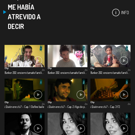
ME HABÍA
INFO
ATREVIDO A
DECIR
Clip
Clip
Clip
2m
2m
2m
Bunker 202: encierro tamaño familiar - Cap. 1 Día 1
Bunker 202: encierro tamaño familiar - Cap. 2 Día 60
Bunker 202: encierro tamaño familiar - Cap. 3 Día 120
Clip
Clip
Clip
2m
2m
2m
¿Quién eres tú? - Cap. 1 Define baile
¿Quién eres tú? - Cap. 2 Algo de perspectiva
¿Quién eres tú? - Cap. 3 F2