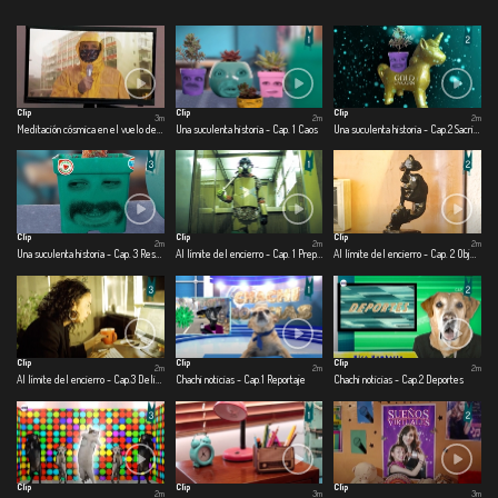
Clip
Clip
Clip
3m
2m
2m
Meditación cósmica en el vuelo de una mosca.
Una suculenta historia - Cap. 1 Caos
Una suculenta historia - Cap.2 Sacrificio
Clip
Clip
Clip
2m
2m
2m
Una suculenta historia - Cap. 3 Rescate
Al límite del encierro - Cap. 1 Preparado para la guerra
Al límite del encierro - Cap. 2 Objetofilia en cuarentena
Clip
Clip
Clip
2m
2m
2m
Al límite del encierro - Cap.3 Delirando en casa
Chachi noticias - Cap.1 Reportaje
Chachi noticias - Cap.2 Deportes
Clip
Clip
Clip
2m
3m
3m