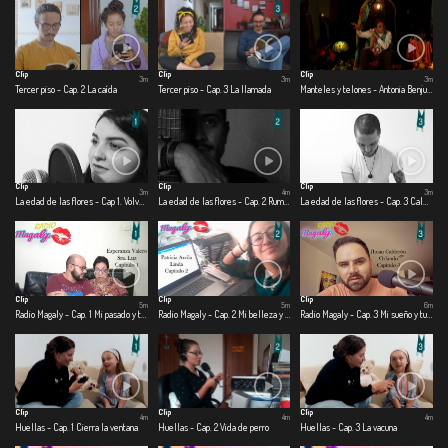
Clip
Clip
Clip
3m
3m
3m
Tercer piso - Cap. 2 La caída
Tercer piso - Cap. 3 La llamada
Manteles y telones - Antonia Benjumea – Carlos Ernesto Benjumea
Clip
Clip
Clip
3m
4m
3m
La edad de las flores - Cap 1. Volver a creer
La edad de las flores - Cap. 2 Rumbo
La edad de las flores - Cap. 3 Calma
Clip
Clip
Clip
5m
5m
6m
Radio Magaly - Cap. 1 Mi pasado y tu presente
Radio Magaly - Cap. 2 Mi belleza y tu belleza
Radio Magaly - Cap. 3 Mi sueño y tu pasión
Clip
Clip
Clip
4m
4m
4m
Huellas - Cap. 1 Cierra la ventana
Huellas - Cap. 2 Vida de perro
Huellas - Cap. 3 La vacuna