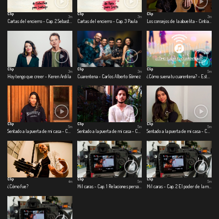
Clip
Clip
Clip
3m
3m
3m
Cartas del encierro - Cap. 2 Sebastián
Cartas del encierro - Cap. 3 Paula
Los consejos de la abuelita - Cintia Catalina Lovo
Clip
Clip
Clip
3m
3m
5m
Hoy tengo que creer - Keren Ardila
Cuarentena - Carlos Alberto Gómez
¿Cómo suena tu cuarentena? - Estefanía Toro - Sebastián Vargas
Clip
Clip
Clip
5m
5m
5m
Sentado a la puerta de mi casa - Cap.1 Cosas que eran
Sentado a la puerta de mi casa - Cap. 2 Cosas que son
Sentado a la puerta de mi casa - Cap. 3 Cosas que podrían o no ser
Clip
Clip
Clip
4m
5m
5m
¿Cómo fue?
Mil caras - Cap. 1 Relaciones personales
Mil caras - Cap. 2 El poder de la música en tiempos de coronavirus