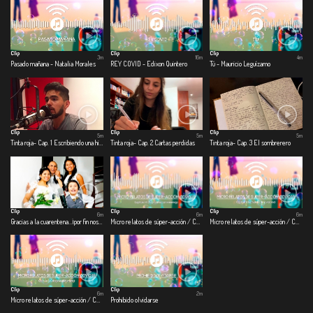
Clip
Clip
Clip
3m
16m
4m
Pasado mañana - Natalia Morales
REY COVID - Edixon Quintero
Tú - Mauricio Leguízamo
Clip
Clip
Clip
5m
5m
5m
Tinta roja- Cap. 1 Escribiendo una historia
Tinta roja- Cap. 2 Cartas perdidas
Tinta roja- Cap. 3 El sombrerero
Clip
Clip
Clip
6m
6m
6m
Gracias a la cuarentena…¡por fin nos casamos!
Micro relatos de súper-acción / COVID – 19 - Cap 1. Covid-viendo con el enemigo
Micro relatos de súper-acción / COVID – 19 - Cap. 2 Ficthistoria de la vida real
Clip
Clip
6m
2m
Micro relatos de súper-acción / COVID – 19 - Cap. 3 Collagevoz documental
Prohibido olvidarse