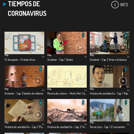
TIEMPOS DE
INFO
CORONAVIRUS
Clip
Clip
Clip
2m
3m
3m
El desayuno - Cristian Arcos
Aislamor - Cap. 1 Volaré
Aislamor - Cap. 2 Amor a distancia
Clip
Clip
Clip
3m
2m
4m
Aislamor - Cap. 3 Sueños de infierno
Pecera de colores - Pedro Nel Cabrera
Historia de una botella - Cap. 1 Papel
Clip
Clip
Clip
4m
4m
3m
Historia de una botella - Cap. 2 Pluma
Historia de una botella - Cap. 3 Tinta
Tercer piso - Cap. 1 El encuentro