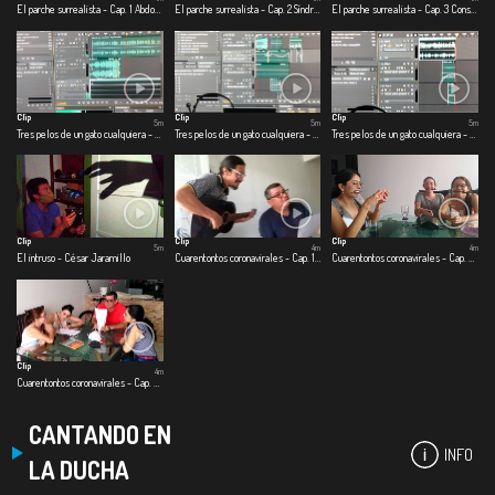
El parche surrealista - Cap. 1 Abdomen de alfajor
El parche surrealista - Cap. 2 Síndrome de cuarentena
El parche surrealista - Cap. 3 Conspiranoicos
Clip
Clip
Clip
5m
5m
5m
Tres pelos de un gato cualquiera - Primer pelo: Jimmy
Tres pelos de un gato cualquiera - Segundo pelo: colgado del techo
Tres pelos de un gato cualquiera - Tercer pelo: split de baño
Clip
Clip
Clip
5m
4m
4m
El intruso - César Jaramillo
Cuarentontos coronavirales - Cap. 1 Primeras emociones
Cuarentontos coronavirales - Cap. 2 Se nos corrió el shampoo
Clip
4m
Cuarentontos coronavirales - Cap. 3 Familia es familia
CANTANDO EN
INFO
LA DUCHA