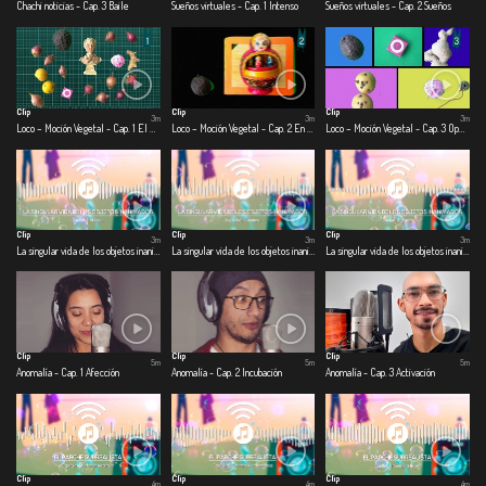
Chachi noticias - Cap. 3 Baile
Sueños virtuales - Cap. 1 Intenso
Sueños virtuales - Cap. 2 Sueños
Clip
Clip
Clip
3m
3m
3m
Loco – Moción Vegetal - Cap. 1 El día que la ciudad se quedó quieta
Loco – Moción Vegetal - Cap. 2 En la olla
Loco – Moción Vegetal - Cap. 3 Operación: escarabajo volador
Clip
Clip
Clip
3m
3m
3m
La singular vida de los objetos inanimados - Cap. 1 Alcancía
La singular vida de los objetos inanimados - Cap. 2 Licuadora
La singular vida de los objetos inanimados - Cap. 3 Jabón
Clip
Clip
Clip
5m
5m
5m
Anomalía - Cap. 1 Afección
Anomalía - Cap. 2 Incubación
Anomalía - Cap. 3 Activación
Clip
Clip
Clip
4m
4m
4m