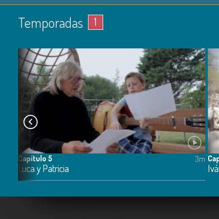
Temporadas
1
Capítulo 5
Cap
3m
3m
Luca y Patricia
Ivá