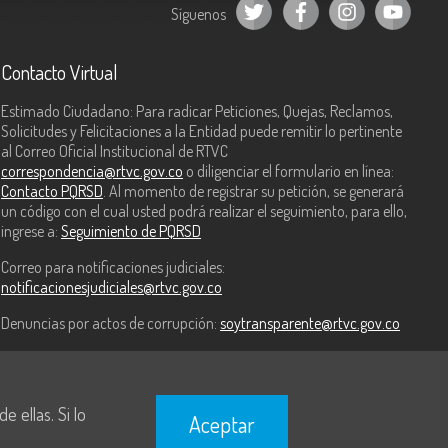
Síguenos
Contacto Virtual
Estimado Ciudadano: Para radicar Peticiones, Quejas, Reclamos,
Solicitudes y Felicitaciones a la Entidad puede remitir lo pertinente
al Correo Oficial Institucional de RTVC
correspondencia@rtvc.gov.co
o diligenciar el formulario en línea:
Contacto PQRSD
. Al momento de registrar su petición, se generará
un código con el cual usted podrá realizar el seguimiento, para ello,
ingrese a:
Seguimiento de PQRSD
Correo para notificaciones judiciales:
notificacionesjudiciales@rtvc.gov.co
Denuncias por actos de corrupción:
soytransparente@rtvc.gov.co
 ellas. Si lo
Aceptar