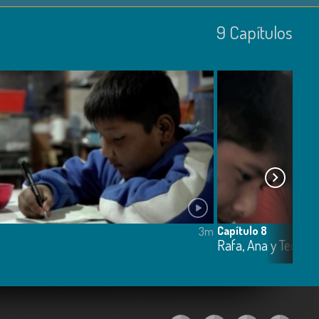
9
Capí­tulos
Capítulo 8
3m
Rafa, Ana y Teo