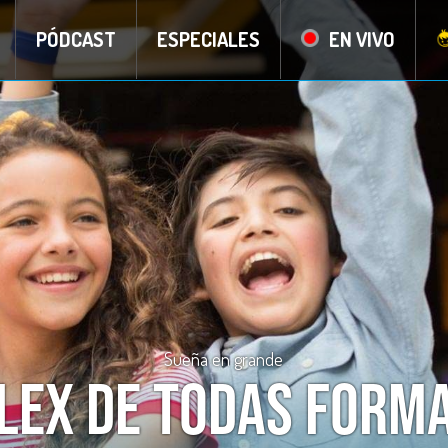
PÓDCAST
ESPECIALES
EN VIVO
Sueña en grande
lex de todas form