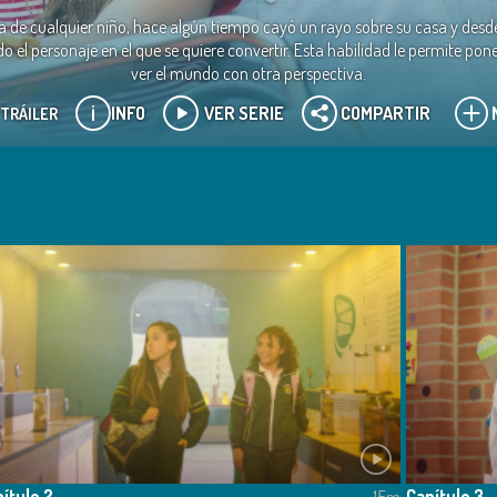
a de cualquier niño, hace algún tiempo cayó un rayo sobre su casa y desde
 el personaje en el que se quiere convertir. Esta habilidad le permite pone
ver el mundo con otra perspectiva.
INFO
VER SERIE
COMPARTIR
 TRÁILER
ÁlexDTF
ítulo 2
Capítulo 3
15m