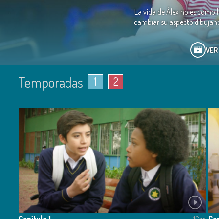
La vida de Álex no es como l
cambiar su aspecto dibujando
VER
Descarga aquí la guía pedagógica de la serie:
http://bit.ly/Guía
Temporadas
1
2
Capítulo 1
Cap
16m