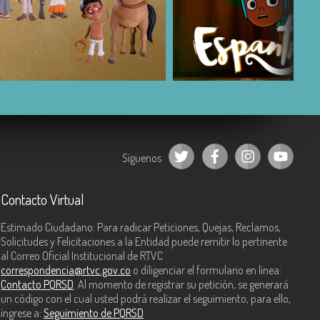
COMPARTIR
COMPARTIR
Síguenos
Contacto Virtual
Estimado Ciudadano: Para radicar Peticiones, Quejas, Reclamos,
Solicitudes y Felicitaciones a la Entidad puede remitir lo pertinente
al Correo Oficial Institucional de RTVC
correspondencia@rtvc.gov.co
o diligenciar el formulario en línea:
Contacto PQRSD
. Al momento de registrar su petición, se generará
un código con el cual usted podrá realizar el seguimiento, para ello,
ingrese a:
Seguimiento de PQRSD