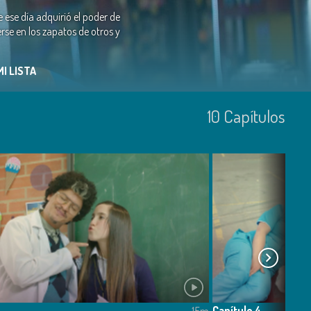
 ese día adquirió el poder de
rse en los zapatos de otros y
MI LISTA
10
Capí­tulos
Capítulo 4
15m