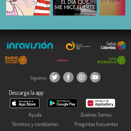
ESCUCHAR
ESCUCHAR
ESCUC
Síguenos
Descarga la app
Ayuda
Quiénes Somos
Términos y condiciones
Preguntas frecuentes