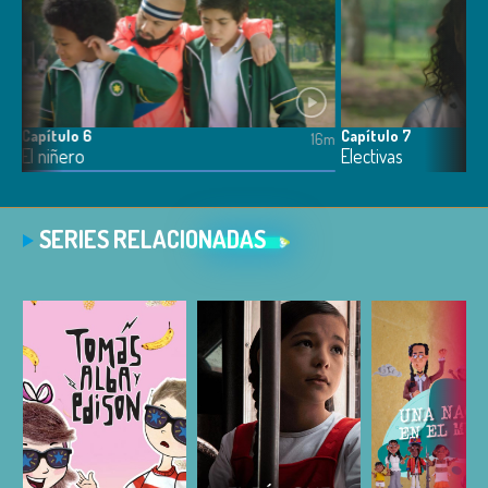
Capítulo 6
Capítulo 7
16m
16m
El niñero
Electivas
SERIES RELACIONADAS