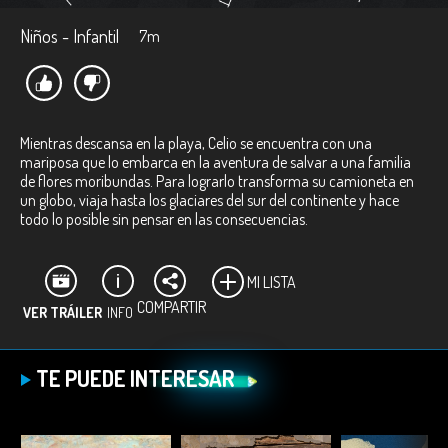
Niños - Infantil
7m
Mientras descansa en la playa, Celio se encuentra con una
mariposa que lo embarca en la aventura de salvar a una familia
de flores moribundas. Para lograrlo transforma su camioneta en
un globo, viaja hasta los glaciares del sur del continente y hace
todo lo posible sin pensar en las consecuencias.
MI LISTA
COMPARTIR
VER TRÁILER
INFO
Ficha técnica:
TE PUEDE INTERESAR
Director:
David Andrés Mesa.
Productora:
Claudia Parra.
Género:
Ficción/Animación.