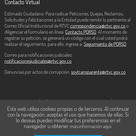
Contacto Virtual
Estimado Ciudadano: Para radicar Peticiones, Quejas, Reclamos,
Solicitudes y Felicitaciones a la Entidad puede remitir lo pertinente al
Correo Oficial Institucional de RTVC
correspondencia@rtvc.gov.co
o
diligenciar el formulario en línea:
Contacto PQRSD
. Al momento de
registrar su petición, se generará un código con el cual usted podrá
realizar el seguimiento, para ello, ingrese a:
Seguimiento de PQRSD
Correo para notificaciones judiciales:
notificacionesjudiciales@rtvc.gov.co
Denuncias por actos de corrupción:
soytransparente@rtvc.gov.co
Este contenido fue financiado con recursos del Fondo Único de
Esta web utiliza cookies propias o de terceros. Al continuar
Tecnologías de la Información y las Comunicaciones de MinTic.
con la navegación, aceptas el uso que hacemos de ellas. Si
lo deseas puedes modificar tus preferencias en el
navegador u obtener
.
más información aquí