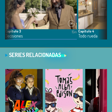
Capítulo 3
Capítulo 4
15m
15m
Decisiones
Todo rueda
SERIES RELACIONADAS