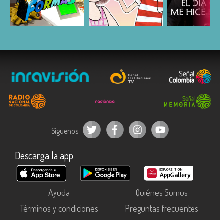
ESCUCHAR
ESCUCHAR
ESCUC
Síguenos
Descarga la app
Ayuda
Quiénes Somos
Términos y condiciones
Preguntas frecuentes