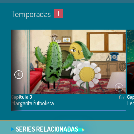
Temporadas
1
Capítulo 3
Cap
7m
8m
Margarita futbolista
Leo
SERIES RELACIONADAS