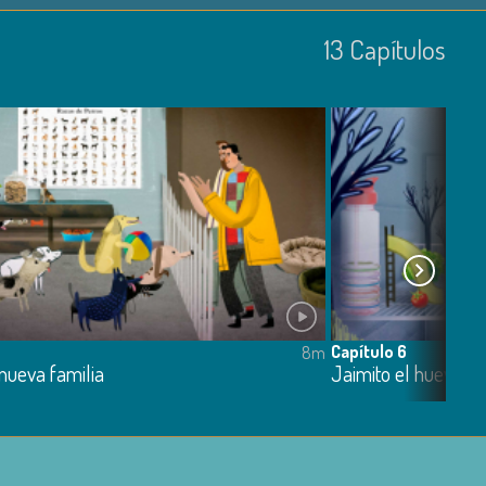
13
Capí­tulos
Capítulo 6
8m
nueva familia
Jaimito el huevo