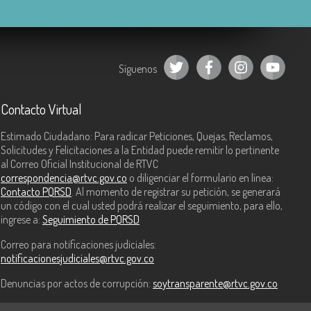
Síguenos
Contacto Virtual
Estimado Ciudadano: Para radicar Peticiones, Quejas, Reclamos,
Solicitudes y Felicitaciones a la Entidad puede remitir lo pertinente
al Correo Oficial Institucional de RTVC
correspondencia@rtvc.gov.co
o diligenciar el formulario en línea:
Contacto PQRSD
. Al momento de registrar su petición, se generará
un código con el cual usted podrá realizar el seguimiento, para ello,
ingrese a:
Seguimiento de PQRSD
Correo para notificaciones judiciales:
notificacionesjudiciales@rtvc.gov.co
Denuncias por actos de corrupción:
soytransparente@rtvc.gov.co