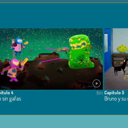
ítulo 4
Capítulo 5
8m
 sin gafas
Bruno y su 