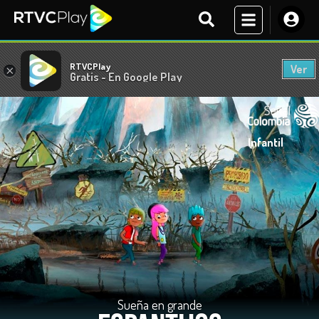
RTVCPlay
Ver
×
Gratis - En Google Play
Infantil
Sueña en grande