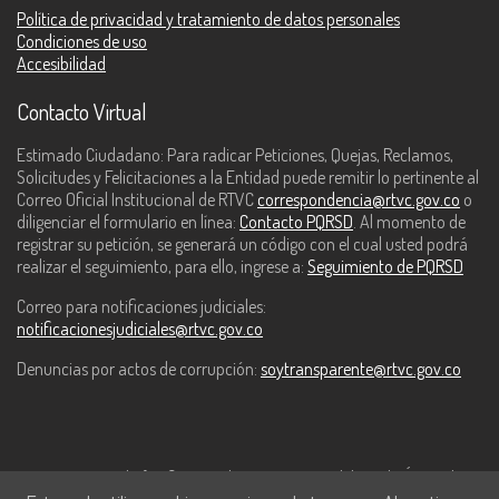
Política de privacidad y tratamiento de datos personales
Condiciones de uso
Accesibilidad
Contacto Virtual
Estimado Ciudadano: Para radicar Peticiones, Quejas, Reclamos,
Solicitudes y Felicitaciones a la Entidad puede remitir lo pertinente al
Correo Oficial Institucional de RTVC
correspondencia@rtvc.gov.co
o
diligenciar el formulario en línea:
Contacto PQRSD
. Al momento de
registrar su petición, se generará un código con el cual usted podrá
realizar el seguimiento, para ello, ingrese a:
Seguimiento de PQRSD
Correo para notificaciones judiciales:
notificacionesjudiciales@rtvc.gov.co
Denuncias por actos de corrupción:
soytransparente@rtvc.gov.co
Este contenido fue financiado con recursos del Fondo Único de