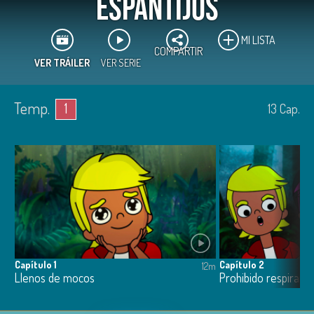
Espantijos
MI LISTA
COMPARTIR
VER TRÁILER
VER SERIE
Temp.
1
13
Cap.
Capítulo 1
Capítulo 2
12m
Llenos de mocos
Prohibido respirar