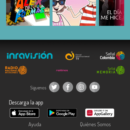
ESCUCHAR
ESCUCHAR
ESCUC
Síguenos
Descarga la app
Ayuda
Quiénes Somos