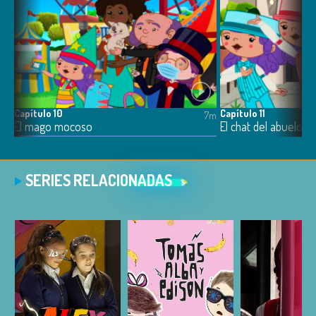
Capítulo 10
Capítulo 11
7m
7m
El mago mocoso
El chat del abuelo
SERIES RELACIONADAS