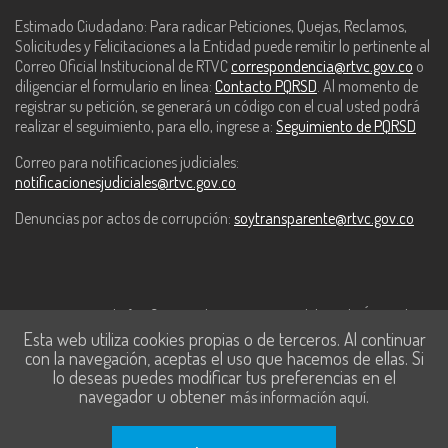
Estimado Ciudadano: Para radicar Peticiones, Quejas, Reclamos,
Solicitudes y Felicitaciones a la Entidad puede remitir lo pertinente al
Correo Oficial Institucional de RTVC
correspondencia@rtvc.gov.co
o
diligenciar el formulario en línea:
Contacto PQRSD
. Al momento de
registrar su petición, se generará un código con el cual usted podrá
realizar el seguimiento, para ello, ingrese a:
Seguimiento de PQRSD
Correo para notificaciones judiciales:
notificacionesjudiciales@rtvc.gov.co
Denuncias por actos de corrupción:
soytransparente@rtvc.gov.co
Este contenido fue financiado con recursos del Fondo Único de
Esta web utiliza cookies propias o de terceros. Al continuar
Tecnologías de la Información y las Comunicaciones de MinTic.
con la navegación, aceptas el uso que hacemos de ellas. Si
lo deseas puedes modificar tus preferencias en el
navegador u obtener
.
más información aquí