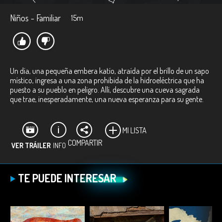
Niños - Familiar
15m
Un día, una pequeña embera katío, atraída por el brillo de un sapo
místico, ingresa a una zona prohibida de la hidroeléctrica que ha
puesto a su pueblo en peligro. Allí, descubre una cueva sagrada
que trae, inesperadamente, una nueva esperanza para su gente.
MI LISTA
COMPARTIR
VER TRÁILER
INFO
Ficha técnica:
TE PUEDE INTERESAR
Directores:
Andrés Rafael Castillo, Diego Alejandro Castillo.
Productor:
Andrés Rafael Castillo.
Género:
Animación.
Duración:
15 minutos.