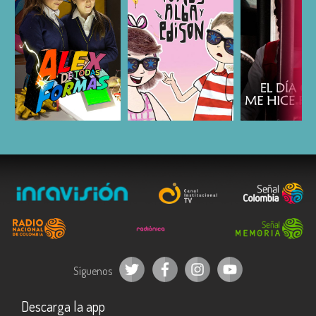
ESCUCHAR
ESCUCHAR
ESCUC
Síguenos
Descarga la app