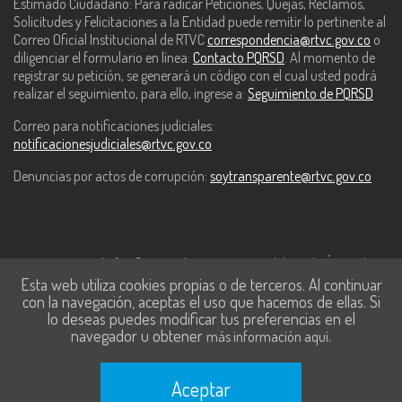
Estimado Ciudadano: Para radicar Peticiones, Quejas, Reclamos,
Solicitudes y Felicitaciones a la Entidad puede remitir lo pertinente al
Correo Oficial Institucional de RTVC
correspondencia@rtvc.gov.co
o
diligenciar el formulario en línea:
Contacto PQRSD
. Al momento de
registrar su petición, se generará un código con el cual usted podrá
realizar el seguimiento, para ello, ingrese a:
Seguimiento de PQRSD
Correo para notificaciones judiciales:
notificacionesjudiciales@rtvc.gov.co
Denuncias por actos de corrupción:
soytransparente@rtvc.gov.co
Este contenido fue financiado con recursos del Fondo Único de
Esta web utiliza cookies propias o de terceros. Al continuar
Tecnologías de la Información y las Comunicaciones de MinTic.
con la navegación, aceptas el uso que hacemos de ellas. Si
lo deseas puedes modificar tus preferencias en el
navegador u obtener
.
más información aquí
Aceptar