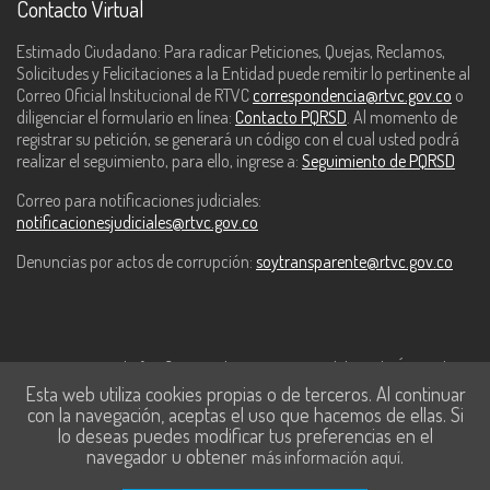
Contacto Virtual
Estimado Ciudadano: Para radicar Peticiones, Quejas, Reclamos,
Solicitudes y Felicitaciones a la Entidad puede remitir lo pertinente al
Correo Oficial Institucional de RTVC
correspondencia@rtvc.gov.co
o
diligenciar el formulario en línea:
Contacto PQRSD
. Al momento de
registrar su petición, se generará un código con el cual usted podrá
realizar el seguimiento, para ello, ingrese a:
Seguimiento de PQRSD
Correo para notificaciones judiciales:
notificacionesjudiciales@rtvc.gov.co
Denuncias por actos de corrupción:
soytransparente@rtvc.gov.co
Este contenido fue financiado con recursos del Fondo Único de
Esta web utiliza cookies propias o de terceros. Al continuar
Tecnologías de la Información y las Comunicaciones de MinTic.
con la navegación, aceptas el uso que hacemos de ellas. Si
lo deseas puedes modificar tus preferencias en el
navegador u obtener
.
más información aquí