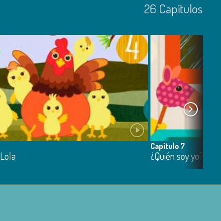
26
Capí­tulos
Capítulo 7
 Lola
¿Quién soy yo?