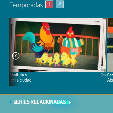
Temporadas
1
2
Capítulo 4
Cap
5m
5m
En la ciudad
Abr
SERIES RELACIONADAS