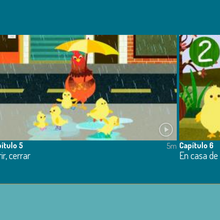
ítulo 5
Capítulo 6
5m
ir, cerrar
En casa de