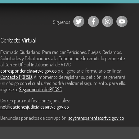
Síguenos
Contacto Virtual
Estimado Ciudadano: Para radicar Peticiones, Quejas, Reclamos,
Solicitudes y Felicitaciones a la Entidad puede remitir lo pertinente
al Correo Oficial Institucional de RTVC
correspondencia@rtvc.gov.co
o diligenciar el formulario en línea:
Contacto PQRSD
. Al momento de registrar su petición, se generará
un código con el cual usted podrá realizar el seguimiento, para ello,
ingrese a:
Seguimiento de PQRSD
Correo para notificaciones judiciales:
notificacionesjudiciales@rtvc.gov.co
Denuncias por actos de corrupción:
soytransparente@rtvc.gov.co