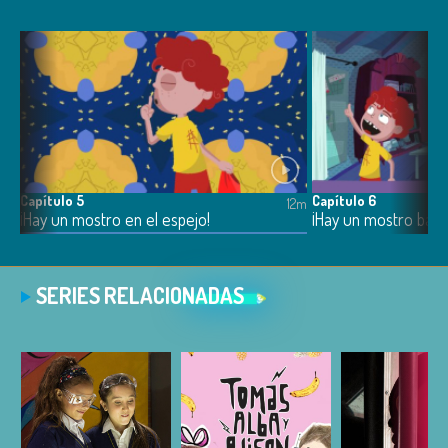
Capítulo 5
Capítulo 6
11m
12m
!
¡Hay un mostro en el espejo!
¡Hay un mostro bajo
SERIES RELACIONADAS