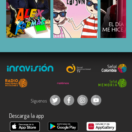
ESCUCHAR
ESCUCHAR
ESCUC
Síguenos
Descarga la app