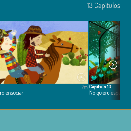
13
Capí­tulos
Capítulo 13
7m
ro ensuciar
No quiero esperar