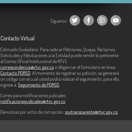
Síguenos
Contacto Virtual
Estimado Ciudadano: Para radicar Peticiones, Quejas, Reclamos,
Solicitudes y Felicitaciones a la Entidad puede remitir lo pertinente
al Correo Oficial Institucional de RTVC
correspondencia@rtvc.gov.co
o diligenciar el formulario en línea:
Contacto PQRSD
. Al momento de registrar su petición, se generará
un código con el cual usted podrá realizar el seguimiento, para ello,
ingrese a:
Seguimiento de PQRSD
Correo para notificaciones judiciales:
notificacionesjudiciales@rtvc.gov.co
Denuncias por actos de corrupción:
soytransparente@rtvc.gov.co