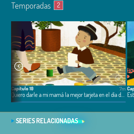
Temporadas
2
Capítulo 10
Cap
7m
7m
Quiero darle a mi mamá la mejor tarjeta en el día de la madre
Est
SERIES RELACIONADAS