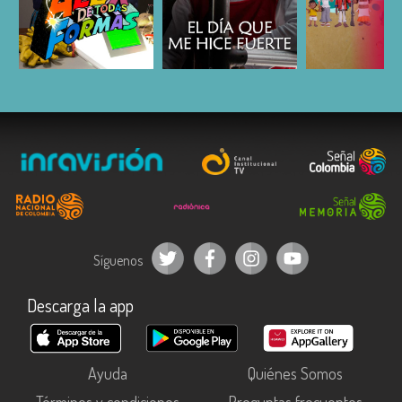
ESCUCHAR
ESCUCHAR
ESCUC
Síguenos
Descarga la app
Ayuda
Quiénes Somos