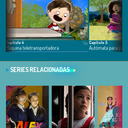
Capítulo 4
Capítulo 5
7m
7m
Máquina teletransportadora
Autómata para perr
SERIES RELACIONADAS