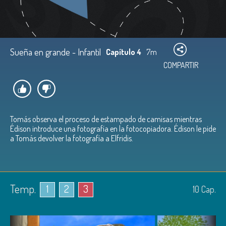
Sueña en grande - Infantil
Capítulo 4
7m
COMPARTIR
Tomás observa el proceso de estampado de camisas mientras
Édison introduce una fotografía en la fotocopiadora. Édison le pide
a Tomás devolver la fotografía a Elfridis.
Temp.
1
2
3
10
Cap.