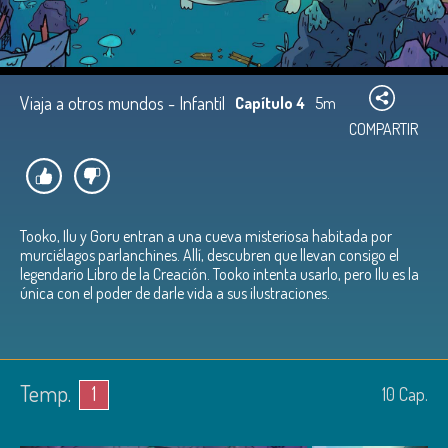
Viaja a otros mundos - Infantil
Capítulo 4
5m
COMPARTIR
Tooko, Ilu y Goru entran a una cueva misteriosa habitada por
murciélagos parlanchines. Allí, descubren que llevan consigo el
legendario Libro de la Creación. Tooko intenta usarlo, pero Ilu es la
única con el poder de darle vida a sus ilustraciones.
Temp.
1
10
Cap.