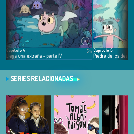
Capítulo 4
Capítulo 5
4m
5m
Llega una extraña - parte IV
Piedra de los deseo
SERIES RELACIONADAS