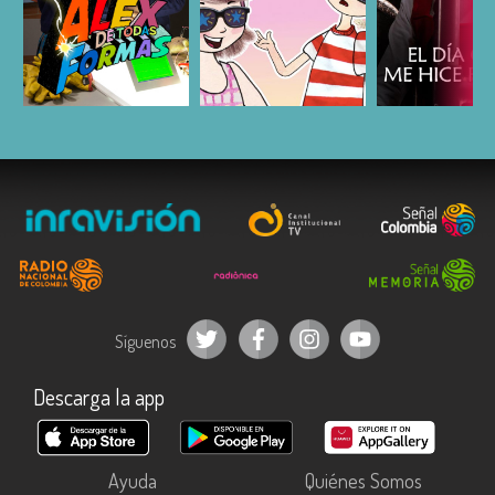
ESCUCHAR
ESCUCHAR
ESCUC
Síguenos
Descarga la app
Ayuda
Quiénes Somos