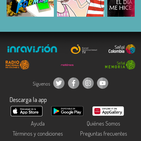
ESCUCHAR
ESCUCHAR
ESCUC
Síguenos
Descarga la app
Ayuda
Quiénes Somos
Términos y condiciones
Preguntas frecuentes