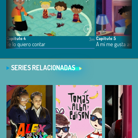
Capítulo 4
Capítulo 5
3m
3m
Te lo quiero contar
A mí me gusta así
SERIES RELACIONADAS