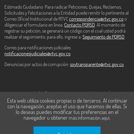
Estimado Ciudadano: Para radicar Peticiones, Quejas, Reclamos,
Solicitudes y Felicitaciones a la Entidad puede remitir lo pertinente al
Correo Oficial Institucional de RTVC
correspondencia@rtvc.gov.co
o
diligenciar el formulario en línea:
Contacto PQRSD
. Al momento de
registrar su petición, se generará un código con el cual usted podrá
realizar el seguimiento, para ello, ingrese a:
Seguimiento de PQRSD
Correo para notificaciones judiciales:
notificacionesjudiciales@rtvc.gov.co
Denuncias por actos de corrupción:
soytransparente@rtvc.gov.co
Este contenido fue financiado con recursos del Fondo Único de
Esta web utiliza cookies propias o de terceros. Al continuar
Tecnologías de la Información y las Comunicaciones de MinTic.
con la navegación, aceptas el uso que hacemos de ellas. Si
lo deseas puedes modificar tus preferencias en el
navegador u obtener
.
más información aquí