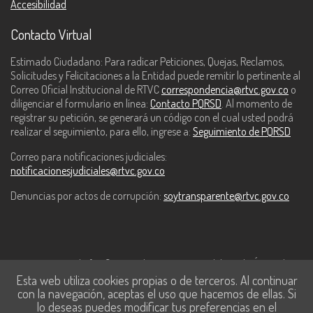
Accesibilidad
Contacto Virtual
Estimado Ciudadano: Para radicar Peticiones, Quejas, Reclamos,
Solicitudes y Felicitaciones a la Entidad puede remitir lo pertinente al
Correo Oficial Institucional de RTVC
correspondencia@rtvc.gov.co
o
diligenciar el formulario en línea:
Contacto PQRSD
. Al momento de
registrar su petición, se generará un código con el cual usted podrá
realizar el seguimiento, para ello, ingrese a:
Seguimiento de PQRSD
Correo para notificaciones judiciales:
notificacionesjudiciales@rtvc.gov.co
Denuncias por actos de corrupción:
soytransparente@rtvc.gov.co
Este contenido fue financiado con recursos del Fondo Único de
Esta web utiliza cookies propias o de terceros. Al continuar
Tecnologías de la Información y las Comunicaciones de MinTic.
con la navegación, aceptas el uso que hacemos de ellas. Si
lo deseas puedes modificar tus preferencias en el