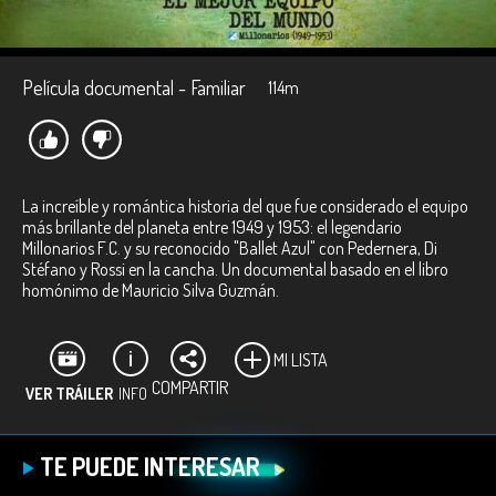
Película documental - Familiar
114m
La increíble y romántica historia del que fue considerado el equipo
más brillante del planeta entre 1949 y 1953: el legendario
Millonarios F.C. y su reconocido "Ballet Azul" con Pedernera, Di
Stéfano y Rossi en la cancha. Un documental basado en el libro
homónimo de Mauricio Silva Guzmán.
MI LISTA
COMPARTIR
VER TRÁILER
INFO
Ficha técnica:
TE PUEDE INTERESAR
Directores:
Mauricio Silva, Yesid Ricardo Vásquez.