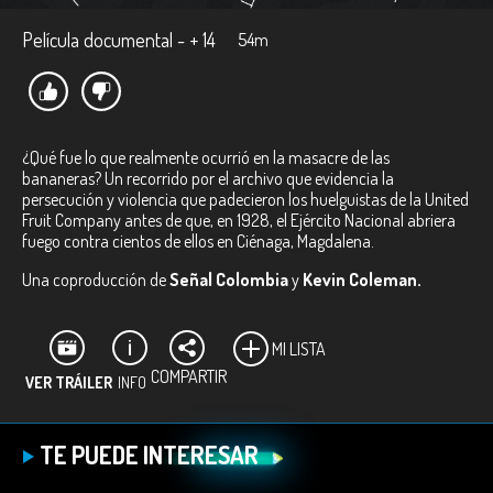
Película documental - + 14
54m
¿Qué fue lo que realmente ocurrió en la masacre de las
bananeras? Un recorrido por el archivo que evidencia la
persecución y violencia que padecieron los huelguistas de la United
Fruit Company antes de que, en 1928, el Ejército Nacional abriera
fuego contra cientos de ellos en Ciénaga, Magdalena.
Una coproducción de
Señal Colombia
y
Kevin Coleman.
MI LISTA
COMPARTIR
VER TRÁILER
INFO
Ficha técnica:
TE PUEDE INTERESAR
Director:
Kevin Coleman.
Productora:
Heryka Solano Rincón.