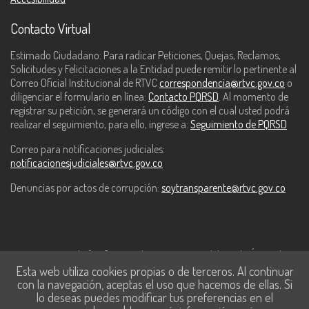
Contacto Virtual
Estimado Ciudadano: Para radicar Peticiones, Quejas, Reclamos,
Solicitudes y Felicitaciones a la Entidad puede remitir lo pertinente al
Correo Oficial Institucional de RTVC
correspondencia@rtvc.gov.co
o
diligenciar el formulario en línea:
Contacto PQRSD
. Al momento de
registrar su petición, se generará un código con el cual usted podrá
realizar el seguimiento, para ello, ingrese a:
Seguimiento de PQRSD
Correo para notificaciones judiciales:
notificacionesjudiciales@rtvc.gov.co
Denuncias por actos de corrupción:
soytransparente@rtvc.gov.co
Este contenido fue financiado con recursos del Fondo Único de
Esta web utiliza cookies propias o de terceros. Al continuar
Tecnologías de la Información y las Comunicaciones de MinTic.
con la navegación, aceptas el uso que hacemos de ellas. Si
lo deseas puedes modificar tus preferencias en el