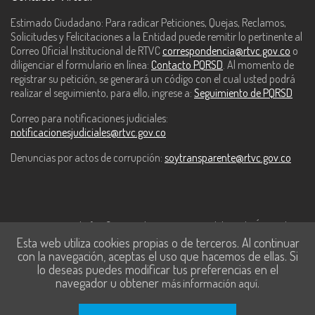
Estimado Ciudadano: Para radicar Peticiones, Quejas, Reclamos,
Solicitudes y Felicitaciones a la Entidad puede remitir lo pertinente al
Correo Oficial Institucional de RTVC
correspondencia@rtvc.gov.co
o
diligenciar el formulario en línea:
Contacto PQRSD
. Al momento de
registrar su petición, se generará un código con el cual usted podrá
realizar el seguimiento, para ello, ingrese a:
Seguimiento de PQRSD
Correo para notificaciones judiciales:
notificacionesjudiciales@rtvc.gov.co
Denuncias por actos de corrupción:
soytransparente@rtvc.gov.co
Este contenido fue financiado con recursos del Fondo Único de
Esta web utiliza cookies propias o de terceros. Al continuar
Tecnologías de la Información y las Comunicaciones de MinTic.
con la navegación, aceptas el uso que hacemos de ellas. Si
lo deseas puedes modificar tus preferencias en el
navegador u obtener
.
más información aquí