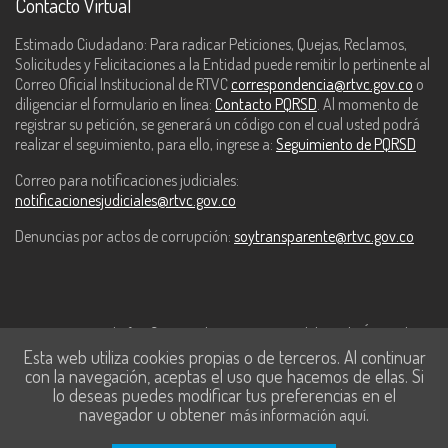
Contacto Virtual
Estimado Ciudadano: Para radicar Peticiones, Quejas, Reclamos,
Solicitudes y Felicitaciones a la Entidad puede remitir lo pertinente al
Correo Oficial Institucional de RTVC
correspondencia@rtvc.gov.co
o
diligenciar el formulario en línea:
Contacto PQRSD
. Al momento de
registrar su petición, se generará un código con el cual usted podrá
realizar el seguimiento, para ello, ingrese a:
Seguimiento de PQRSD
Correo para notificaciones judiciales:
notificacionesjudiciales@rtvc.gov.co
Denuncias por actos de corrupción:
soytransparente@rtvc.gov.co
Este contenido fue financiado con recursos del Fondo Único de
Esta web utiliza cookies propias o de terceros. Al continuar
Tecnologías de la Información y las Comunicaciones de MinTic.
con la navegación, aceptas el uso que hacemos de ellas. Si
lo deseas puedes modificar tus preferencias en el
navegador u obtener
.
más información aquí