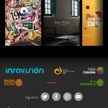
Año:
2018.
País:
Chile / Colombia.
Reparto:
Pedro Lemebel, Víctor Hugo Robles “Ché de los Gay”,
Jorge Mardones, Sergio Parra, Carmen Berenguer, Francisco
Casas, Pía Barros, Tevo Díaz, Juan Pablo Sutherland, Constanza
Farías, Gilda Luongo, Pedro Montes.
Guion:
Joanna Reposi Garibaldi.
Dirección de fotografía:
Niles Atallah.
Montaje:
Titi Viera-Gallo Chadwick.
ESCUCHAR
ESCUCHAR
ESCUC
Diseño de sonido:
Roberto Espinoza.
Síguenos