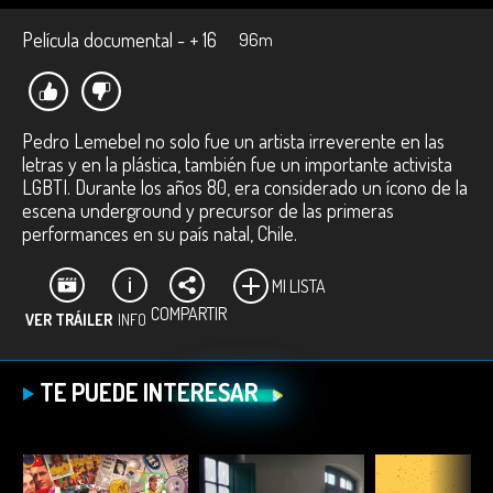
Película documental - + 16
96m
Pedro Lemebel no solo fue un artista irreverente en las
letras y en la plástica, también fue un importante activista
LGBTI. Durante los años 80, era considerado un ícono de la
escena underground y precursor de las primeras
performances en su país natal, Chile.
MI LISTA
COMPARTIR
VER TRÁILER
INFO
Ficha técnica:
TE PUEDE INTERESAR
Directora:
Joanna Reposi Garibaldi.
Productora:
Paula Sáenz-Lagun.
Género:
D
ocumental.
Duración:
96 minutos.