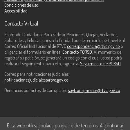
Condiciones de uso
Accesibilidad
Contacto Virtual
Estimado Ciudadano: Para radicar Peticiones, Quejas, Reclamos,
Solicitudes y Felicitaciones a la Entidad puede remitir lo pertinente al
Correo Oficial Institucional de RTVC
correspondencia@rtvc.gov.co
o
diligenciar el formulario en línea:
Contacto PQRSD
. Al momento de
registrar su petición, se generará un código con el cual usted podrá
realizar el seguimiento, para ello, ingrese a:
Seguimiento de PQRSD
Correo para notificaciones judiciales:
notificacionesjudiciales@rtvc.gov.co
Denuncias por actos de corrupción:
soytransparente@rtvc.gov.co
Este contenido fue financiado con recursos del Fondo Único de
Esta web utiliza cookies propias o de terceros. Al continuar
Tecnologías de la Información y las Comunicaciones de MinTic.