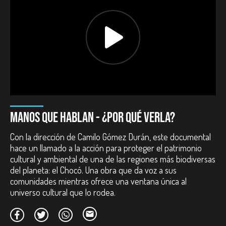
Duración:
80 minutos.
Año:
2024.
País:
Colombia.
Reparto:
Abelino Palacios, Abigail Valencia, Adelaida Benítez,
Adriana Quejada, Alfredo Sinisterra, Alirio Quintero, Américo
Murillo, Angie Arias, Dolores Díaz, Henri Valoyes.
Dirección de fotografía:
Camilo Gómez Durán.
Montaje:
Camilo Gómez Durán.
Diseño de sonido:
Camilo Gómez Durán.
Premios internacionales:
MANOS QUE HABLAN - ¿POR QUÉ VERLA?
Excelencia al mérito. Nature Without Borders International Film
Festival. Canadá. 2023.
Con la dirección de Camilo Gómez Durán, este documental
Mejor documental medioambiental. Vancouver International
hace un llamado a la acción para proteger el patrimonio
Movie Awards. Canadá. 2023.
cultural y ambiental de una de las regiones más biodiversas
Mención Especial. Festival de Cine de Huánuco - FENACI. Perú.
2023.
del planeta: el Chocó. Una obra que da voz a sus
comunidades mientras ofrece una ventana única al
universo cultural que lo rodea.