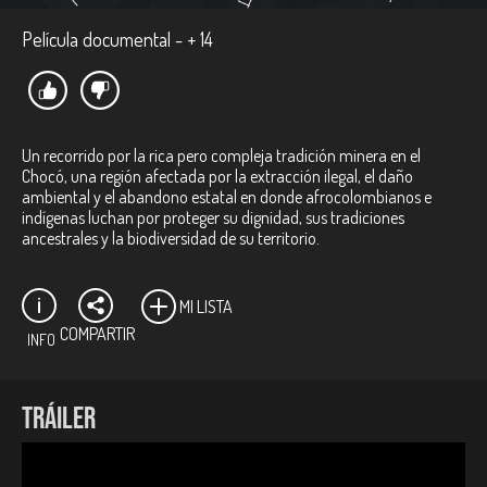
Película documental - + 14
Un recorrido por la rica pero compleja tradición minera en el
Chocó, una región afectada por la extracción ilegal, el daño
ambiental y el abandono estatal en donde afrocolombianos e
indígenas luchan por proteger su dignidad, sus tradiciones
ancestrales y la biodiversidad de su territorio.
MI LISTA
COMPARTIR
INFO
Ficha técnica:
TRÁILER
Director:
Camilo Gómez Durán.
Productor:
Camilo Gómez Durán.
Género:
Documental.