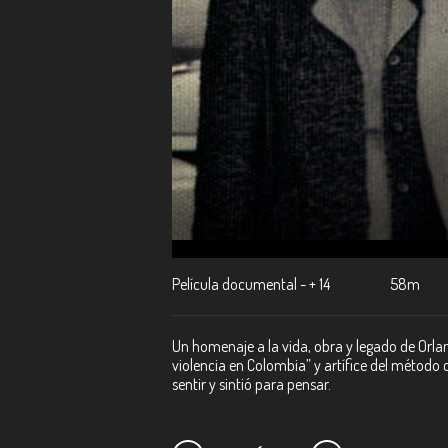
Película documental - + 14
58m
Un homenaje a la vida, obra y legado de Orlan
violencia en Colombia” y artífice del método c
sentir y sintió para pensar.