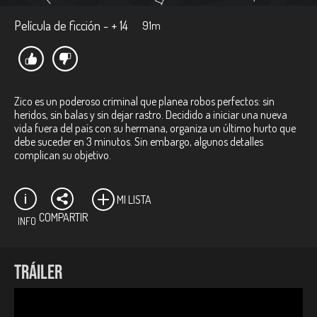
Película de ficción - + 14
91m
Zico es un poderoso criminal que planea robos perfectos: sin
heridos, sin balas y sin dejar rastro. Decidido a iniciar una nueva
vida fuera del país con su hermana, organiza un último hurto que
debe suceder en 3 minutos. Sin embargo, algunos detalles
complican su objetivo.
MI LISTA
COMPARTIR
INFO
Ficha técnica:
TRÁILER
Director:
Alexander Giraldo.
Productor:
Diego Ramírez.
Género:
Acción.