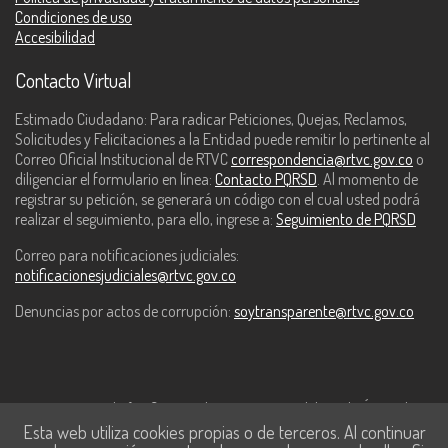
Condiciones de uso
Accesibilidad
Contacto Virtual
Estimado Ciudadano: Para radicar Peticiones, Quejas, Reclamos,
Solicitudes y Felicitaciones a la Entidad puede remitir lo pertinente al
Correo Oficial Institucional de RTVC
correspondencia@rtvc.gov.co
o
diligenciar el formulario en línea:
Contacto PQRSD
. Al momento de
registrar su petición, se generará un código con el cual usted podrá
realizar el seguimiento, para ello, ingrese a:
Seguimiento de PQRSD
Correo para notificaciones judiciales:
notificacionesjudiciales@rtvc.gov.co
Denuncias por actos de corrupción:
soytransparente@rtvc.gov.co
Este contenido fue financiado con recursos del Fondo Único de
Esta web utiliza cookies propias o de terceros. Al continuar
Tecnologías de la Información y las Comunicaciones de MinTic.