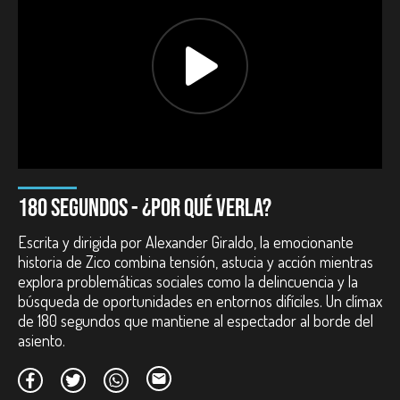
Duración:
91 minutos.
Año:
2012.
País:
Colombia.
Reparto:
Manuel Sarmiento, Harold de Vasten, Angélica
Blandón, Luis Fernando Montoya, Alejandro Aguilar.
Guion:
Alexander Giraldo.
Dirección de fotografía:
Eduardo Ramírez.
Dirección de arte:
Hernán García.
Montaje:
Andres Porras, Carlos Moreno.
Diseño de sonido:
Yesid Vásquez.
Premios nacionales:
180 SEGUNDOS - ¿POR QUÉ VERLA?
Posproducción de largometrajes, Convocatoria de Ficción.
Escrita y dirigida por Alexander Giraldo, la emocionante
Fondo para el Desarrollo Cinematográfico - FDC. Colombia.
historia de Zico combina tensión, astucia y acción mientras
2011.
explora problemáticas sociales como la delincuencia y la
Participación en festivales:
búsqueda de oportunidades en entornos difíciles. Un clímax
de 180 segundos que mantiene al espectador al borde del
Competencia Lexus Ibero OPERA PRIMA. Festival Internacional
asiento.
de Cine de Miami - MIFF. Estados Unidos. 2012.
Colombia al 100%. Festival Internacional de Cine de Cartagena
de Indias - FICCI. Colombia. 2012.