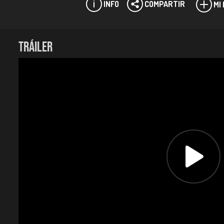
INFO
COMPARTIR
MI
Ficha técnica:
TRÁILER
Directora:
Chus Gutiérrez.
Productores:
Diego Ramírez, Elena Manrique.
Género:
Comedia.
Duración:
100 minutos.
Año:
2014.
País:
Colombia.
Reparto:
Carolina Ramírez, Julián Villagrán, Jorge Herrer
Guion:
Chus Gutiérrez, Elena Manrique.
Dirección de fotografía:
Diego Jiménez.
Dirección de arte:
Juan Carlos Acevedo.
Montaje:
Nacho Ruiz Capillas.
Diseño de sonido:
Daniel “El Gato” Garcés.
Premios nacionales:
Estímulo de producción Fondo de Desarrollo Cinematográ
Participación en festivales: