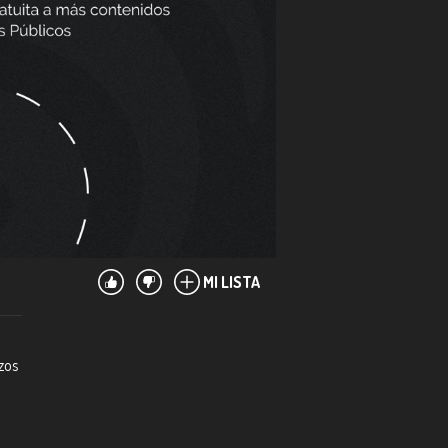
MI LISTA
zos