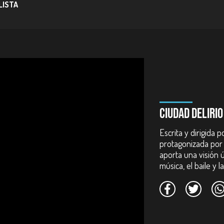
 LISTA
a, John Alex Castillo, Ingrid Rubio, Margarita Ortega, Vicky Hernández, Ál
CIUDAD DELIRIO
Escrita y dirigida
protagonizada por 
aporta una visión ú
música, el baile y 
fico - FDC. Colombia. 2013