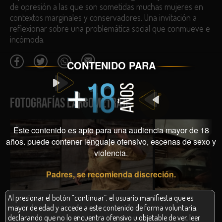
de opresión a las que son sometidas muchas mujeres en
Participación en festivales:
contextos marginales y conservadores. Una invitación a
reflexionar sobre una problemática social que conmueve e
Selección Oficial, World Contemporary Cinema. Festival
incómoda.
Internacional de Cine de Toronto. Canadá. 2016.
Selección Oficial. Festival de Cine de Roma. Italia. 2016.
Selección Oficial. Festival Internacional de Cine de Cali.
CONTENIDO PARA
Colombia. 2016.
Selección Oficial. Festival Internacional de Cine de Guadalajara.
México. 2017.
FOTOGRAFÍAS LARGOMETRAJE
Selección Oficial Colombia Viva. Bogotá International Film
Festival - BIFF. Colombia. 2016.
Este contenido es apto para una audiencia mayor de 18
años. puede contener lenguaje ofensivo, escenas de sexo y
violencia.
Padres, se recomienda discreción.
Al presionar el botón “continuar”, el usuario manifiesta que es
mayor de edad y accede a este contenido de forma voluntaria,
declarando que no lo encuentra ofensivo u objetable de ver, leer