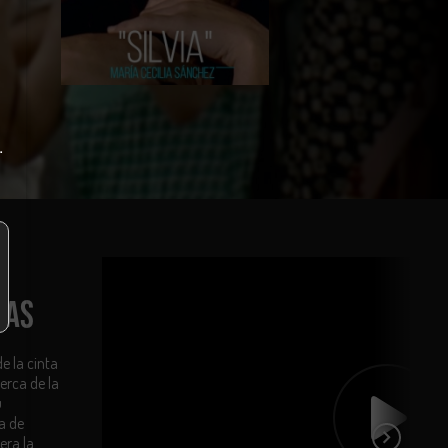
.
RAS
e la cinta
erca de la
u
a de
era la