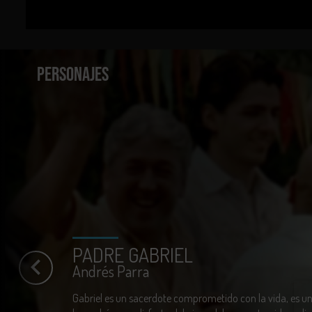
Mayahuel de Plata a Mejor Actor - Festival Internacional 
Participación en festivales:
PERSONAJES
25th Warsaw Film Festival, Polonia. 2009.
24º Festival Internacional de Cine de Mar del Plata, Argent
PADRE GABRIEL
Andrés Parra
Gabriel es un sacerdote comprometido con la vida, es 