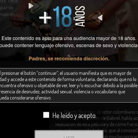
nte. Tiene
apaz de
 malo en
Este contenido es apto para una audiencia mayor de 18 años.
puede contener lenguaje ofensivo, escenas de sexo y violencia
.
Padres, se recomienda discreción.
l presionar el botón “continuar”, el usuario manifiesta que es mayor de
dad y accede a este contenido de forma voluntaria, declarando que no lo
EL PADRE "GABRIEL", UN
ncuentra ofensivo u objetable de ver, leer y/o escuchar debido a la posible
resencia de desnudez, actividad sexual, violencia o vocabulario que
HÉROE CON MUCHAS CA
ueda considerarse ofensivo.
l usuario se compromete a no facilitar el acceso a esta página web a
Luis Alberto Restrepo, director colombiano d
He leído y acepto.
inguna persona menor de 18 años.
del año 2009 La pasión de Gabriel, habla ac
realización de esta película y de cómo fue s
l usuario entiende que
RTVCPlay.co
no tiene la obligación legal de
encuentro con esta historia, que al conocerl
orrar material que pueda ser considerado objetable u ofensivo.
primera mano, lo conmovió mucho porque 