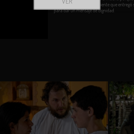
VER
historia de un hombre valiente que entregó 
l usuario entiende que
RTVCPlay.co
no autoriza el uso de sus signos
para dar un mensaje de dignidad.
istintivos, ni la copia, publicación, distribución o difusión del material
ontenido en este sitio web (incluyendo audio, video, imágenes, texto o
ualquier obra protegida por derecho de autor). Cualquier infracción a los
erechos de propiedad intelectual derivados del contenido de este sitio
eb, dará lugar a las reclamaciones, acciones legales y/o sanciones que
isponga la ley.