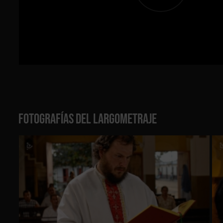
E
d
c
c
d
w
d
FOTOGRAFÍAS DEL LARGOMETRAJE