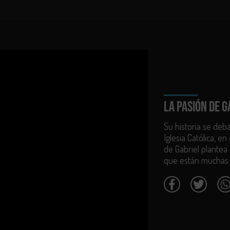
ría Cecilia Sánchez, Elkin Díaz, Isabel Gaona.
LA PASIÓN DE G
Su historia se deb
Iglesia Católica, e
de Gabriel plantea 
que están muchas 
s. Fondo para el Desarrollo