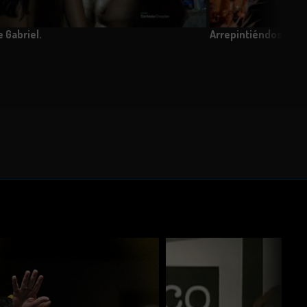
 Gabriel.
Arrepintiéndose de 