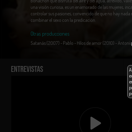
bonachón que disfruta del aire y del agua, atrevido, valie
una visión curiosa, es un enamorado de las mujeres, inc
controlar sus pasiones, convencido de que no hay nada
combinar el sexo con la predicación.
Otras producciones
Satanás (2007) - Pablo - Hilos de amor (2010) - Antonio
ENTREVISTAS
A
e
e
p
p
E
n
E
b