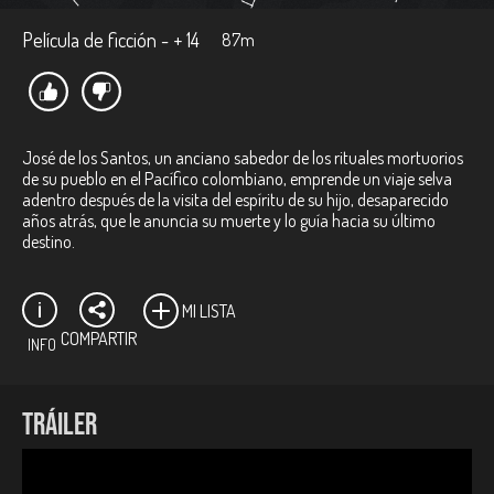
Película de ficción - + 14
87m
José de los Santos, un anciano sabedor de los rituales mortuorios
de su pueblo en el Pacífico colombiano, emprende un viaje selva
adentro después de la visita del espíritu de su hijo, desaparecido
años atrás, que le anuncia su muerte y lo guía hacia su último
destino.
MI LISTA
COMPARTIR
INFO
Ficha técnica:
TRÁILER
Director:
Santiago Lozano Álvarez.
Productores:
Ana María Ruiz Navia, Oscar Ruiz Navia.
Género:
Ficción/Drama.