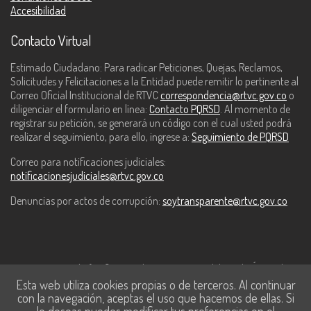
Accesibilidad
Contacto Virtual
Estimado Ciudadano: Para radicar Peticiones, Quejas, Reclamos,
Solicitudes y Felicitaciones a la Entidad puede remitir lo pertinente al
Correo Oficial Institucional de RTVC
correspondencia@rtvc.gov.co
o
diligenciar el formulario en línea:
Contacto PQRSD
. Al momento de
registrar su petición, se generará un código con el cual usted podrá
realizar el seguimiento, para ello, ingrese a:
Seguimiento de PQRSD
Correo para notificaciones judiciales:
notificacionesjudiciales@rtvc.gov.co
Denuncias por actos de corrupción:
soytransparente@rtvc.gov.co
Este contenido fue financiado con recursos del Fondo Único de
Esta web utiliza cookies propias o de terceros. Al continuar
Tecnologías de la Información y las Comunicaciones de MinTic.
con la navegación, aceptas el uso que hacemos de ellas. Si
lo deseas puedes modificar tus preferencias en el