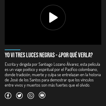
Duración:
87 minutos.
Año:
2024.
País:
Colombia, Francia, México, Alemania.
Reparto:
Jesús María Mina, Julián Ramírez, Carol Hurtado,
John Alex Castillo.
Guion:
Santiago Lozano Álvarez, Fernando del Razo.
Dirección de fotografía:
Juan Velásquez.
Dirección de arte:
Daniel Rincón Zapata.
Montaje:
Ana García,
Santiago Lozano Álvarez.
Diseño de sonido:
José Miguel Enríquez.
Premios internacionales:
YO VI TRES LUCES NEGRAS - ¿POR QUÉ VERLA?
Premio Corazonada. Festival Cinelatino de Toulouse. Francia.
Escrita y dirigida por Santiago Lozano Álvarez, esta película
2024.
es un viaje poético y espiritual por el Pacífico colombiano,
Participación en festivales:
donde tradición, muerte y culpa se entrelazan en la historia
de José de los Santos para demostrar que los vínculos
Festival Internacional de Berlín. Alemania. 2024.
entre vivos y muertos son más fuertes que el olvido.
Rencontres Cinémas d'Amérique Latine de Toulouse. Francia.
2024.
Festival Internacional de Cine de Cartagena -FICCI-. Colombia.
2024.