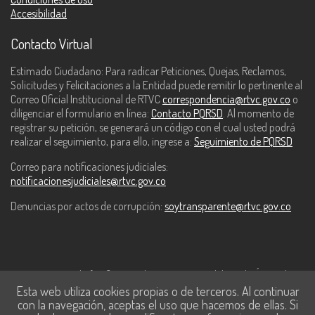
Accesibilidad
Contacto Virtual
Estimado Ciudadano: Para radicar Peticiones, Quejas, Reclamos,
Solicitudes y Felicitaciones a la Entidad puede remitir lo pertinente al
Correo Oficial Institucional de RTVC
correspondencia@rtvc.gov.co
o
diligenciar el formulario en línea:
Contacto PQRSD
. Al momento de
registrar su petición, se generará un código con el cual usted podrá
realizar el seguimiento, para ello, ingrese a:
Seguimiento de PQRSD
Correo para notificaciones judiciales:
notificacionesjudiciales@rtvc.gov.co
Denuncias por actos de corrupción:
soytransparente@rtvc.gov.co
Este contenido fue financiado con recursos del Fondo Único de
Esta web utiliza cookies propias o de terceros. Al continuar
Tecnologías de la Información y las Comunicaciones de MinTic.
con la navegación, aceptas el uso que hacemos de ellas. Si