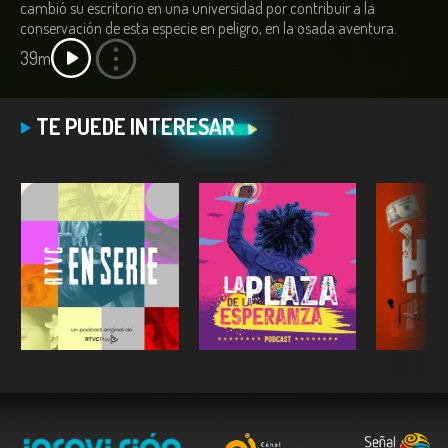
cambió su escritorio en una universidad por contribuir a la
conservación de esta especie en peligro, en la osada aventura.
39m
TE PUEDE INTERESAR
ESCUCHAR
ESCUCHAR
E