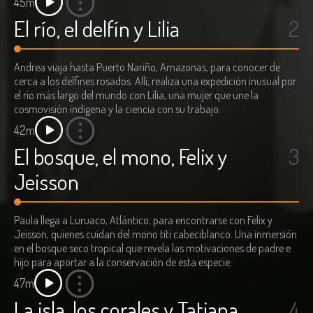
45m
El río, el delfín y Lilia
2
Andrea viaja hasta Puerto Nariño, Amazonas, para conocer de
cerca a los delfines rosados. Allí, realiza una expedición inusual por
el río más largo del mundo con Lilia, una mujer que une la
cosmovisión indígena y la ciencia con su trabajo.
42m
El bosque, el mono, Felix y
3
Jeisson
Paula llega a Luruaco, Atlántico, para encontrarse con Felix y
Jeisson, quienes cuidan del mono tití cabeciblanco. Una inmersión
en el bosque seco tropical que revela las motivaciones de padre e
hijo para aportar a la conservación de esta especie.
47m
La isla, los corales y Tatiana
4