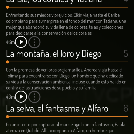
Enfrentando sus miedos y prejuicios, Elkin viaja hasta el Caribe
colombiano para sumergirse en el fondo del mar con Tatiana, una
mujer que abandonó su vida llena de colores, telas y colecciones
para dedicarse a la conservación de los corales.
46m
La montaña, el loro y Diego
5
Con la promesa de ver loros orejiamarillos, Andrea viaja hasta el
Tolima para encontrarse con Diego, un hombre que ha dedicado
su vida a la conservación ambiental incluso cuando esto ha ido en
contra de las tradiciones de su pueblo y su familia.
43m
La selva, el fantasma y Alfaro
6
En un intento por capturar al murciélago blanco fantasma, Paula
aterriza en Quibdó. Allí, acompaña a Alfaro, un hombre que