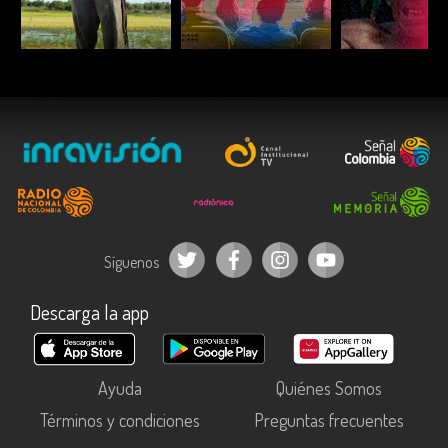
ESCUCHAR
ESCUCHAR
ESCUC
Síguenos
Descarga la app
Ayuda
Quiénes Somos
Términos y condiciones
Preguntas frecuentes