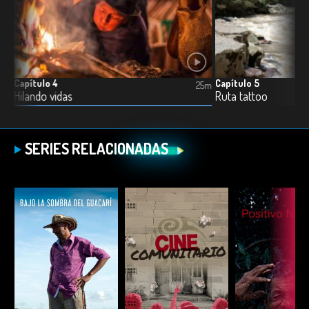
Capítulo 4
Capítulo 5
5m
25m
Hilando vidas
Ruta tattoo
SERIES RELACIONADAS