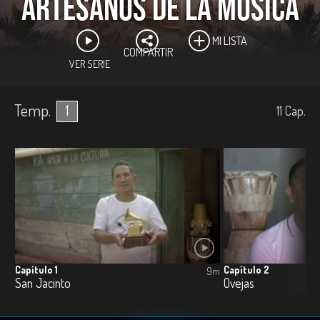
Artesanos de la música
MI LISTA
COMPARTIR
VER SERIE
Temp.
1
11
Cap.
Capítulo 1
Capítulo 2
9m
San Jacinto
Ovejas