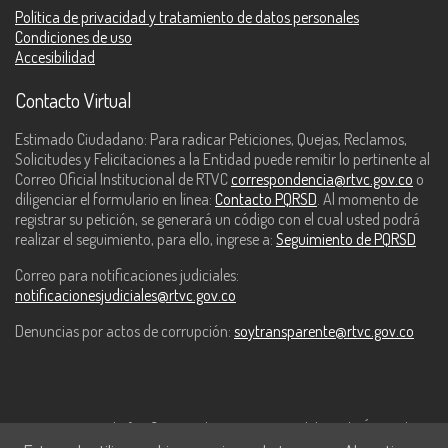
Política de privacidad y tratamiento de datos personales
Condiciones de uso
Accesibilidad
Contacto Virtual
Estimado Ciudadano: Para radicar Peticiones, Quejas, Reclamos,
Solicitudes y Felicitaciones a la Entidad puede remitir lo pertinente al
Correo Oficial Institucional de RTVC
correspondencia@rtvc.gov.co
o
diligenciar el formulario en línea:
Contacto PQRSD
. Al momento de
registrar su petición, se generará un código con el cual usted podrá
realizar el seguimiento, para ello, ingrese a:
Seguimiento de PQRSD
Correo para notificaciones judiciales:
notificacionesjudiciales@rtvc.gov.co
Denuncias por actos de corrupción:
soytransparente@rtvc.gov.co
Este contenido fue financiado con recursos del Fondo Único de