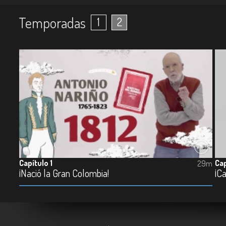
Temporadas
1
2
Capítulo 1
Cap
29m
¡Nació la Gran Colombia!
¡Ca