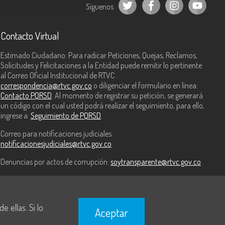
Síguenos
Contacto Virtual
Estimado Ciudadano: Para radicar Peticiones, Quejas, Reclamos,
Solicitudes y Felicitaciones a la Entidad puede remitir lo pertinente
al Correo Oficial Institucional de RTVC
correspondencia@rtvc.gov.co
o diligenciar el formulario en línea:
Contacto PQRSD
. Al momento de registrar su petición, se generará
un código con el cual usted podrá realizar el seguimiento, para ello,
ingrese a:
Seguimiento de PQRSD
Correo para notificaciones judiciales:
notificacionesjudiciales@rtvc.gov.co
Denuncias por actos de corrupción:
soytransparente@rtvc.gov.co
 ellas. Si lo
Aceptar