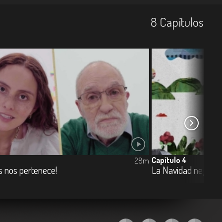
8
Capí­tulos
Capítulo 4
28m
s nos pertenece!
La Navidad negra