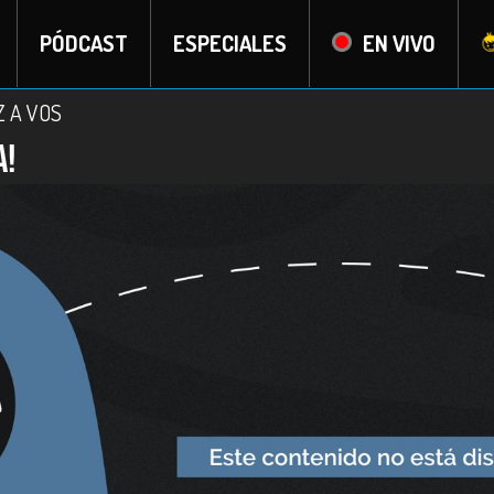
PÓDCAST
ESPECIALES
EN VIVO
Z A VOS
a!