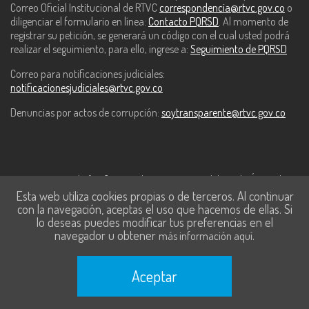
Correo Oficial Institucional de RTVC
correspondencia@rtvc.gov.co
o
diligenciar el formulario en línea:
Contacto PQRSD
. Al momento de
registrar su petición, se generará un código con el cual usted podrá
realizar el seguimiento, para ello, ingrese a:
Seguimiento de PQRSD
Correo para notificaciones judiciales:
notificacionesjudiciales@rtvc.gov.co
Denuncias por actos de corrupción:
soytransparente@rtvc.gov.co
Este contenido fue financiado con recursos del Fondo Único de
Esta web utiliza cookies propias o de terceros. Al continuar
Tecnologías de la Información y las Comunicaciones de MinTic.
con la navegación, aceptas el uso que hacemos de ellas. Si
lo deseas puedes modificar tus preferencias en el
navegador u obtener
.
más información aquí
Aceptar