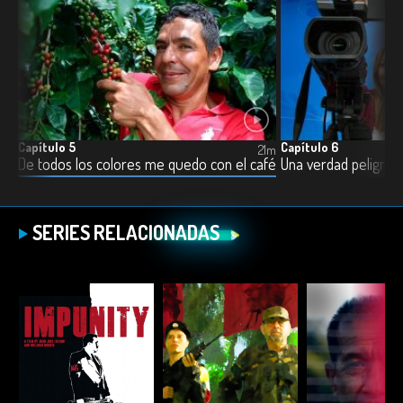
Capítulo 5
Capítulo 6
16m
21m
De todos los colores me quedo con el café
Una verdad peligros
SERIES RELACIONADAS