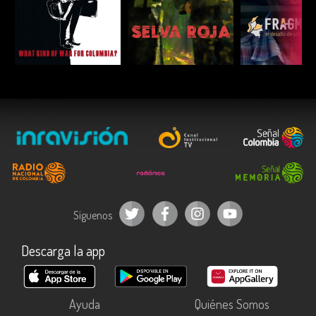
ESCUCHAR
ESCUCHAR
ESCUC
Síguenos
Descarga la app
Ayuda
Quiénes Somos