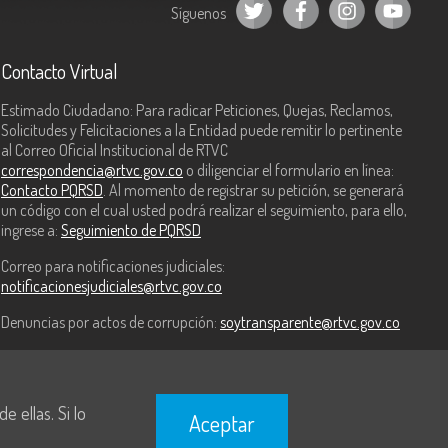
Síguenos
Contacto Virtual
Estimado Ciudadano: Para radicar Peticiones, Quejas, Reclamos,
Solicitudes y Felicitaciones a la Entidad puede remitir lo pertinente
al Correo Oficial Institucional de RTVC
correspondencia@rtvc.gov.co
o diligenciar el formulario en línea:
Contacto PQRSD
. Al momento de registrar su petición, se generará
un código con el cual usted podrá realizar el seguimiento, para ello,
ingrese a:
Seguimiento de PQRSD
Correo para notificaciones judiciales:
notificacionesjudiciales@rtvc.gov.co
Denuncias por actos de corrupción:
soytransparente@rtvc.gov.co
 ellas. Si lo
Aceptar