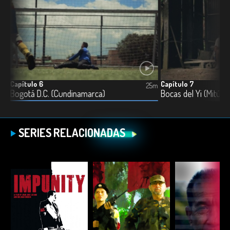
Capítulo 6
Capítulo 7
5m
25m
Bogotá D.C. (Cundinamarca)
Bocas del Yi (Mitú, 
SERIES RELACIONADAS