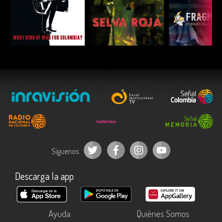
ESCUCHAR
ESCUCHAR
ESCUC
Síguenos
Descarga la app
Ayuda
Quiénes Somos