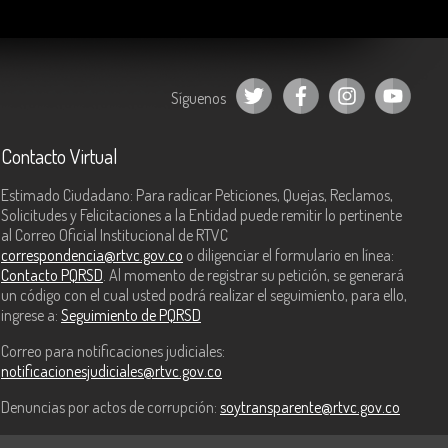
Síguenos
Contacto Virtual
Estimado Ciudadano: Para radicar Peticiones, Quejas, Reclamos,
Solicitudes y Felicitaciones a la Entidad puede remitir lo pertinente
al Correo Oficial Institucional de RTVC
correspondencia@rtvc.gov.co
o diligenciar el formulario en línea:
Contacto PQRSD
. Al momento de registrar su petición, se generará
un código con el cual usted podrá realizar el seguimiento, para ello,
ingrese a:
Seguimiento de PQRSD
Correo para notificaciones judiciales:
notificacionesjudiciales@rtvc.gov.co
Denuncias por actos de corrupción:
soytransparente@rtvc.gov.co