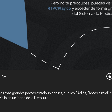
2m
los más grandes poetas estadounidenses, publicó "¡Adiós, Fantasía mía!" c
rtió en un icono de la literatura.