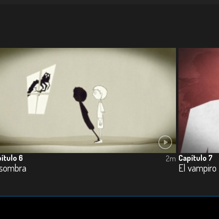
ítulo 6
Capítulo 7
2m
 sombra
El vampiro