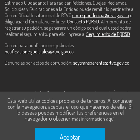
Estimado Ciudadano: Para radicar Peticiones, Quejas, Reclamos,
Solicitudes y Felicitaciones a la Entidad puede remitir lo pertinente al
Correo Oficial Institucional de RTVC
correspondencia@rtvc.gov.co
o
diligenciar el formulario en línea:
Contacto PQRSD
. Al momento de
registrar su petición, se generará un código con el cual usted podrá
realizar el seguimiento, para ello, ingrese a:
Seguimiento de PQRSD
Correo para notificaciones judiciales:
notificacionesjudiciales@rtvc.gov.co
Denuncias por actos de corrupción:
soytransparente@rtvc.gov.co
Este contenido fue financiado con recursos del Fondo Único de
Esta web utiliza cookies propias o de terceros. Al continuar
Tecnologías de la Información y las Comunicaciones de MinTic.
con la navegación, aceptas el uso que hacemos de ellas. Si
lo deseas puedes modificar tus preferencias en el
navegador u obtener
.
más información aquí
Aceptar