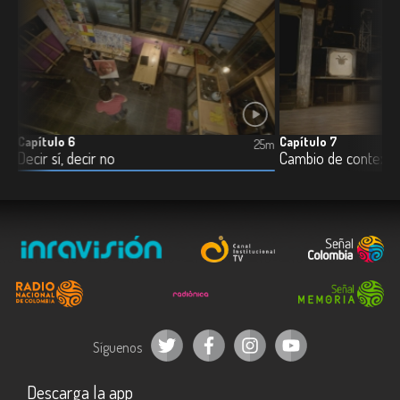
Capítulo 6
Capítulo 7
5m
25m
Decir sí, decir no
Cambio de contexto
Síguenos
Descarga la app