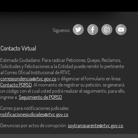
Síguenos
Contacto Virtual
Estimado Ciudadano: Para radicar Peticiones, Quejas, Reclamos,
Solicitudes y Felicitaciones a la Entidad puede remitir lo pertinente
al Correo Oficial Institucional de RTVC
correspondencia@rtvc.gov.co
o diligenciar el formulario en línea:
Contacto PQRSD
. Al momento de registrar su petición, se generará
un código con el cual usted podrá realizar el seguimiento, para ello,
ingrese a:
Seguimiento de PQRSD
Correo para notificaciones judiciales:
notificacionesjudiciales@rtvc.gov.co
Denuncias por actos de corrupción:
soytransparente@rtvc.gov.co