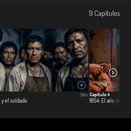
9
Capí­tulos
Capítulo 4
24m
 y el soldado
1854: El año del fu