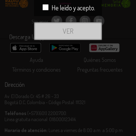
El usuario se compromete a no facilitar el acceso a esta página
He leído y acepto.
web a ninguna persona menor de 18 años.
El usuario entiende que
RTVCPlay.co
no tiene la obligación legal
Síguenos
de borrar material que pueda ser considerado objetable u
VER
ofensivo.
Descarga la app
El usuario entiende que
RTVCPlay.co
no autoriza el uso de sus
signos distintivos, ni la copia, publicación, distribución o difusión
del material contenido en este sitio web (incluyendo audio, video,
Ayuda
Quiénes Somos
imágenes, texto o cualquier obra protegida por derecho de autor).
Términos y condiciones
Preguntas frecuentes
Cualquier infracción a los derechos de propiedad intelectual
derivados del contenido de este sitio web, dará lugar a las
reclamaciones, acciones legales y/o sanciones que disponga la ley.
Dirección
Av. El Dorado Cr. 45 # 26 - 33
Bogotá D.C, Colombia - Código Postal: 111321
Teléfonos
(+57)(601) 2200700.
Línea gratuita nacional: 018000123414.
Horario de atención:
Lunes a viernes de 8:00 a.m. a 5:00 p.m.