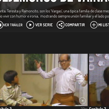
ta, Teresita y Ramoncito, son los ‘Vargas’, una típica familia de clase m
rio vivir con humor e ironía, mostrando siempre unión familiar y el lado pos
VER SERIE
COMPARTIR
MI LIS
VER TRÁILER
ítulo 2
Capítulo 3
23m