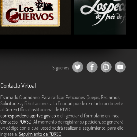
COMPARTIR
COMPARTIR
Síguenos
Contacto Virtual
Estimado Ciudadano: Para radicar Peticiones, Quejas, Reclamos,
Solicitudes y Felicitaciones a la Entidad puede remitir lo pertinente
al Correo Oficial Institucional de RTVC
correspondencia@rtvc.gov.co
o diligenciar el formulario en línea:
Contacto PQRSD
. Al momento de registrar su petición, se generará
un código con el cual usted podrá realizar el seguimiento, para ello,
ingrese a:
Seguimiento de PQRSD