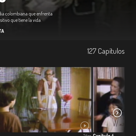
edia colombiana que enfrenta
itivo que tiene la vida.
TA
127
Capí­tulos
Capítulo 4
24m