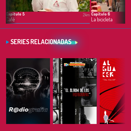
Capítulo 5
Capítulo 6
4m
24m
Café
La bicicleta
SERIES RELACIONADAS
ESCUCHAR
ESCUCHAR
ESCUC