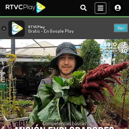
RTVCPlay
Ver
×
Gratis - En Google Play
Familiar
Competencias básicas