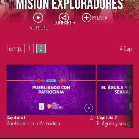
Misión exploradores
MI LISTA
COMPARTIR
VER SERIE
Temp.
1
2
4
Cap.
Capítulo 1
Capítulo 2
12m
Puebliando con Patrocinia