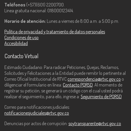
Teléfonos
(+57)(601) 2200700.
Línea gratuita nacional: 018000123414.
Horario de atención:
Lunes a viernes de 8:00 a.m. a 5:00 p.m.
Política de privacidad y tratamiento de datos personales
Condiciones de uso
Accesibilidad
Contacto Virtual
Estimado Ciudadano: Para radicar Peticiones, Quejas, Reclamos,
Solicitudes y Felicitaciones a la Entidad puede remitir lo pertinente al
Correo Oficial Institucional de RTVC
correspondencia@rtvc.gov.co
o
diligenciar el formulario en línea:
Contacto PQRSD
. Al momento de
registrar su petición, se generará un código con el cual usted podrá
realizar el seguimiento, para ello, ingrese a:
Seguimiento de PQRSD
Correo para notificaciones judiciales:
notificacionesjudiciales@rtvc.gov.co
Denuncias por actos de corrupción:
soytransparente@rtvc.gov.co